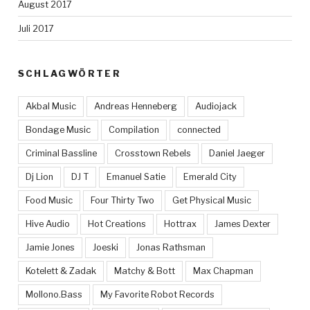
August 2017
Juli 2017
SCHLAGWÖRTER
Akbal Music
Andreas Henneberg
Audiojack
Bondage Music
Compilation
connected
Criminal Bassline
Crosstown Rebels
Daniel Jaeger
Dj Lion
DJ T
Emanuel Satie
Emerald City
Food Music
Four Thirty Two
Get Physical Music
Hive Audio
Hot Creations
Hottrax
James Dexter
Jamie Jones
Joeski
Jonas Rathsman
Kotelett & Zadak
Matchy & Bott
Max Chapman
Mollono.Bass
My Favorite Robot Records