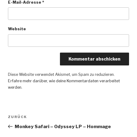
E-Mail-Adresse
*
Website
Diese Website verwendet Akismet, um Spam zu reduzieren.
Erfahre mehr darüber, wie deine Kommentardaten verarbeitet
werden
.
Beitragsnavigation
ZURÜCK
Vorheriger
Beitrag
Monkey Safari – Odyssey LP – Hommage