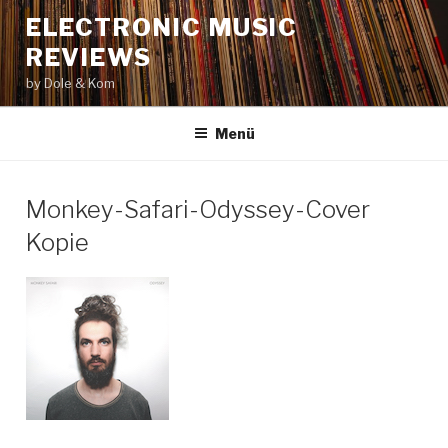
Zum
ELECTRONIC MUSIC
Inhalt
REVIEWS
springen
by Dole & Kom
Menü
Monkey-Safari-Odyssey-Cover
Kopie