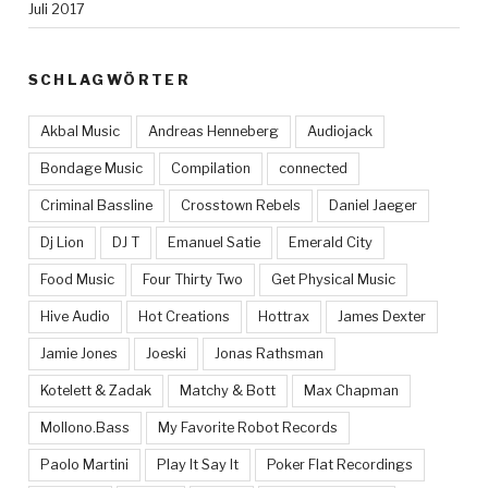
Juli 2017
SCHLAGWÖRTER
Akbal Music
Andreas Henneberg
Audiojack
Bondage Music
Compilation
connected
Criminal Bassline
Crosstown Rebels
Daniel Jaeger
Dj Lion
DJ T
Emanuel Satie
Emerald City
Food Music
Four Thirty Two
Get Physical Music
Hive Audio
Hot Creations
Hottrax
James Dexter
Jamie Jones
Joeski
Jonas Rathsman
Kotelett & Zadak
Matchy & Bott
Max Chapman
Mollono.Bass
My Favorite Robot Records
Paolo Martini
Play It Say It
Poker Flat Recordings