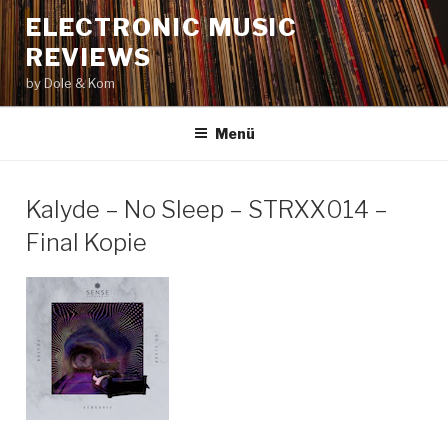
Zum
ELECTRONIC MUSIC
Inhalt
REVIEWS
springen
by Dole & Kom
Menü
Kalyde – No Sleep – STRXX014 –
Final Kopie