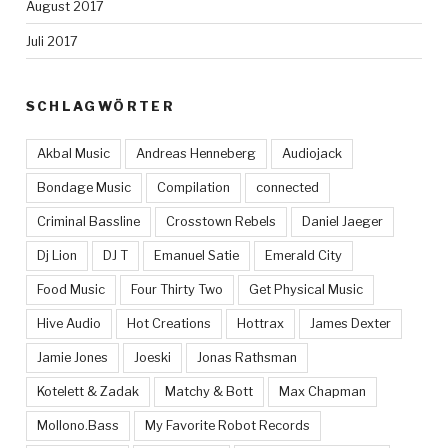
August 2017
Juli 2017
SCHLAGWÖRTER
Akbal Music
Andreas Henneberg
Audiojack
Bondage Music
Compilation
connected
Criminal Bassline
Crosstown Rebels
Daniel Jaeger
Dj Lion
DJ T
Emanuel Satie
Emerald City
Food Music
Four Thirty Two
Get Physical Music
Hive Audio
Hot Creations
Hottrax
James Dexter
Jamie Jones
Joeski
Jonas Rathsman
Kotelett & Zadak
Matchy & Bott
Max Chapman
Mollono.Bass
My Favorite Robot Records