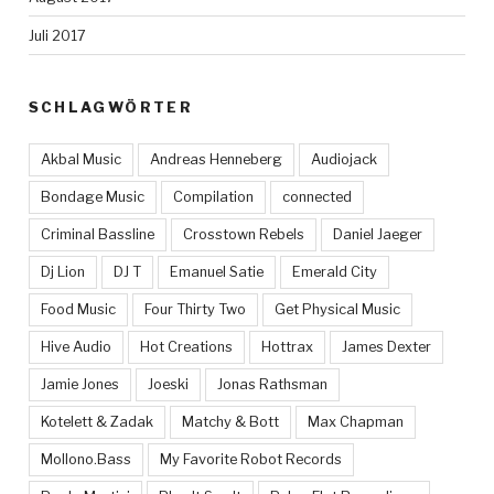
Juli 2017
SCHLAGWÖRTER
Akbal Music
Andreas Henneberg
Audiojack
Bondage Music
Compilation
connected
Criminal Bassline
Crosstown Rebels
Daniel Jaeger
Dj Lion
DJ T
Emanuel Satie
Emerald City
Food Music
Four Thirty Two
Get Physical Music
Hive Audio
Hot Creations
Hottrax
James Dexter
Jamie Jones
Joeski
Jonas Rathsman
Kotelett & Zadak
Matchy & Bott
Max Chapman
Mollono.Bass
My Favorite Robot Records