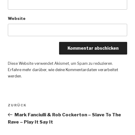
Website
Diese Website verwendet Akismet, um Spam zu reduzieren.
Erfahre mehr darüber, wie deine Kommentardaten verarbeitet
werden
.
Beitragsnavigation
ZURÜCK
Vorheriger
Beitrag
Mark Fanciulli & Rob Cockerton – Slave To The
Rave – Play It Say It