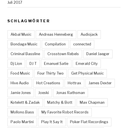
Juli 2017
SCHLAGWÖRTER
Akbal Music
Andreas Henneberg
Audiojack
Bondage Music
Compilation
connected
Criminal Bassline
Crosstown Rebels
Daniel Jaeger
Dj Lion
DJ T
Emanuel Satie
Emerald City
Food Music
Four Thirty Two
Get Physical Music
Hive Audio
Hot Creations
Hottrax
James Dexter
Jamie Jones
Joeski
Jonas Rathsman
Kotelett & Zadak
Matchy & Bott
Max Chapman
Mollono.Bass
My Favorite Robot Records
Paolo Martini
Play It Say It
Poker Flat Recordings