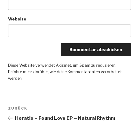
Website
Diese Website verwendet Akismet, um Spam zu reduzieren.
Erfahre mehr darüber, wie deine Kommentardaten verarbeitet
werden
.
Beitragsnavigation
ZURÜCK
Vorheriger
Beitrag
Horatio – Found Love EP – Natural Rhythm