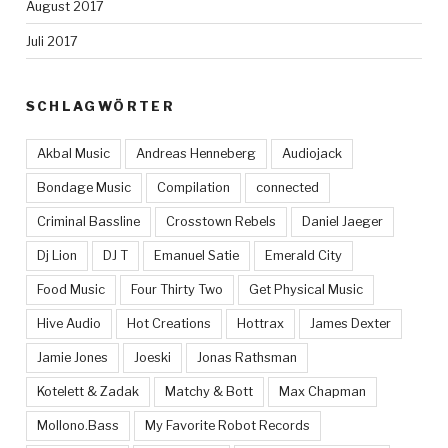
August 2017
Juli 2017
SCHLAGWÖRTER
Akbal Music
Andreas Henneberg
Audiojack
Bondage Music
Compilation
connected
Criminal Bassline
Crosstown Rebels
Daniel Jaeger
Dj Lion
DJ T
Emanuel Satie
Emerald City
Food Music
Four Thirty Two
Get Physical Music
Hive Audio
Hot Creations
Hottrax
James Dexter
Jamie Jones
Joeski
Jonas Rathsman
Kotelett & Zadak
Matchy & Bott
Max Chapman
Mollono.Bass
My Favorite Robot Records