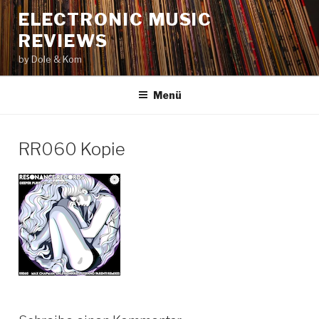
Zum
ELECTRONIC MUSIC
Inhalt
REVIEWS
springen
by Dole & Kom
Menü
RR060 Kopie