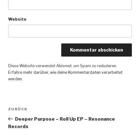
Website
Diese Website verwendet Akismet, um Spam zu reduzieren.
Erfahre mehr darüber, wie deine Kommentardaten verarbeitet
werden
.
Beitragsnavigation
ZURÜCK
Vorheriger
Beitrag
Deeper Purpose – Roll Up EP – Resonance
Records