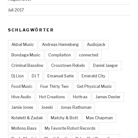
Juli 2017
SCHLAGWÖRTER
Akbal Music
Andreas Henneberg
Audiojack
Bondage Music
Compilation
connected
Criminal Bassline
Crosstown Rebels
Daniel Jaeger
Dj Lion
DJ T
Emanuel Satie
Emerald City
Food Music
Four Thirty Two
Get Physical Music
Hive Audio
Hot Creations
Hottrax
James Dexter
Jamie Jones
Joeski
Jonas Rathsman
Kotelett & Zadak
Matchy & Bott
Max Chapman
Mollono.Bass
My Favorite Robot Records