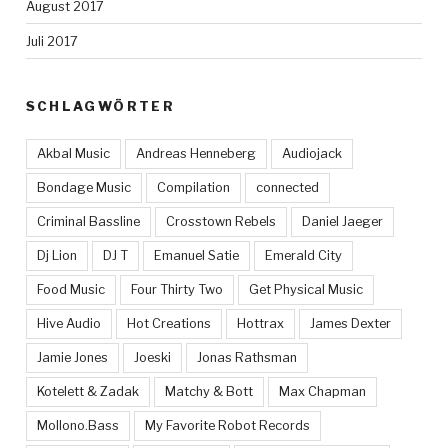
August 2017
Juli 2017
SCHLAGWÖRTER
Akbal Music
Andreas Henneberg
Audiojack
Bondage Music
Compilation
connected
Criminal Bassline
Crosstown Rebels
Daniel Jaeger
Dj Lion
DJ T
Emanuel Satie
Emerald City
Food Music
Four Thirty Two
Get Physical Music
Hive Audio
Hot Creations
Hottrax
James Dexter
Jamie Jones
Joeski
Jonas Rathsman
Kotelett & Zadak
Matchy & Bott
Max Chapman
Mollono.Bass
My Favorite Robot Records