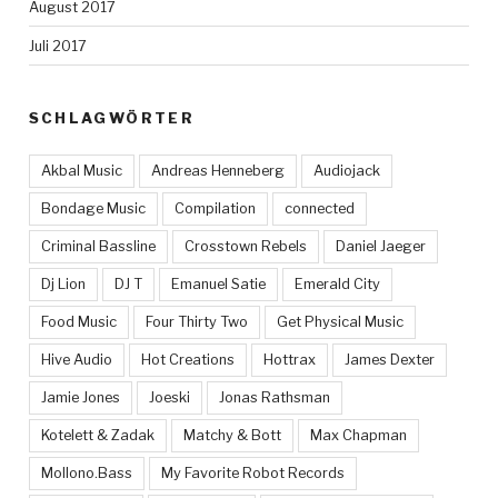
August 2017
Juli 2017
SCHLAGWÖRTER
Akbal Music
Andreas Henneberg
Audiojack
Bondage Music
Compilation
connected
Criminal Bassline
Crosstown Rebels
Daniel Jaeger
Dj Lion
DJ T
Emanuel Satie
Emerald City
Food Music
Four Thirty Two
Get Physical Music
Hive Audio
Hot Creations
Hottrax
James Dexter
Jamie Jones
Joeski
Jonas Rathsman
Kotelett & Zadak
Matchy & Bott
Max Chapman
Mollono.Bass
My Favorite Robot Records