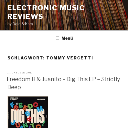
Zum
ELECTRONIC MUSIC
Inhalt
REVIEWS
springen
by Dole & Kom
Menü
SCHLAGWORT: TOMMY VERCETTI
VERÖFFENTLICHT
11. OKTOBER 2017
AM
Freedom B & Juanito – Dig This EP – Strictly
Deep