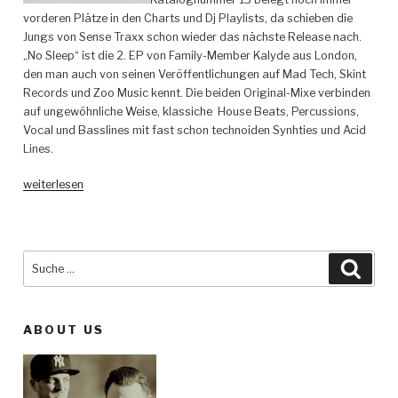
vorderen Plätze in den Charts und Dj Playlists, da schieben die
Jungs von Sense Traxx schon wieder das nächste Release nach.
„No Sleep“ ist die 2. EP von Family-Member Kalyde aus London,
den man auch von seinen Veröffentlichungen auf Mad Tech, Skint
Records und Zoo Music kennt. Die beiden Original-Mixe verbinden
auf ungewöhnliche Weise, klassiche House Beats, Percussions,
Vocal und Basslines mit fast schon technoiden Synhties und Acid
Lines.
„Kalyde
weiterlesen
–
No
Sleep
EP
Suche
Such
–
nach:
Sense
Traxx“
ABOUT US