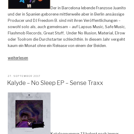
Der in Barcelona lebende Franzose Juanito
und der in Spanien geborene mittlerweile aber in Berlin ansässige
Producer und DJ Freedom B. sind mit ihren Veröffentlichungen –
sowohl solo als, auch gemeinsam – auf Lapsus Music, Safe Music,
Flashmob Records, Great Stuff, Under No Illusion, Material, Elrow
oder Toolrom die Durchstarter schlechthin. In diesem Jahr vergeht
kaum ein Monat ohne ein Release von einem der Beiden.
„Freedom
weiterlesen
B
&
Juanito
VERÖFFENTLICHT
27. SEPTEMBER 2017
AM
Kalyde – No Sleep EP – Sense Traxx
–
Dig
This
EP
–
Strictly
Deep“
Katalognummer 13 belegt noch immer