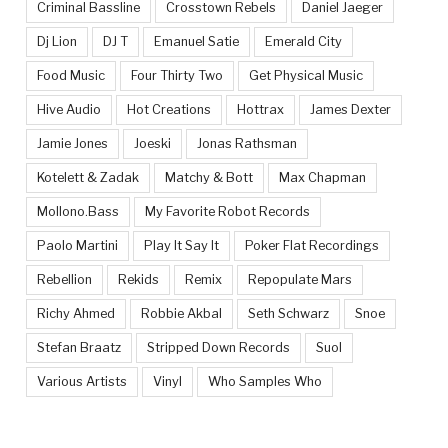
Criminal Bassline
Crosstown Rebels
Daniel Jaeger
Dj Lion
DJ T
Emanuel Satie
Emerald City
Food Music
Four Thirty Two
Get Physical Music
Hive Audio
Hot Creations
Hottrax
James Dexter
Jamie Jones
Joeski
Jonas Rathsman
Kotelett & Zadak
Matchy & Bott
Max Chapman
Mollono.Bass
My Favorite Robot Records
Paolo Martini
Play It Say It
Poker Flat Recordings
Rebellion
Rekids
Remix
Repopulate Mars
Richy Ahmed
Robbie Akbal
Seth Schwarz
Snoe
Stefan Braatz
Stripped Down Records
Suol
Various Artists
Vinyl
Who Samples Who