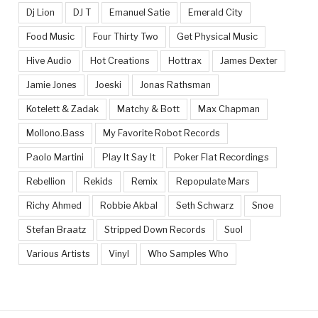
Dj Lion
DJ T
Emanuel Satie
Emerald City
Food Music
Four Thirty Two
Get Physical Music
Hive Audio
Hot Creations
Hottrax
James Dexter
Jamie Jones
Joeski
Jonas Rathsman
Kotelett & Zadak
Matchy & Bott
Max Chapman
Mollono.Bass
My Favorite Robot Records
Paolo Martini
Play It Say It
Poker Flat Recordings
Rebellion
Rekids
Remix
Repopulate Mars
Richy Ahmed
Robbie Akbal
Seth Schwarz
Snoe
Stefan Braatz
Stripped Down Records
Suol
Various Artists
Vinyl
Who Samples Who