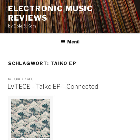
Zum
ELECTRONIC MUSIC
Inhalt
REVIEWS
springen
by Dole & Kom
Menü
SCHLAGWORT: TAIKO EP
VERÖFFENTLICHT
18. APRIL 2019
AM
LVTECE – Taiko EP – Connected