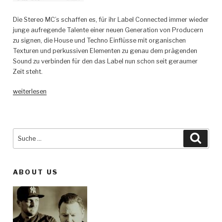
Die Stereo MC’s schaffen es, für ihr Label Connected immer wieder
junge aufregende Talente einer neuen Generation von Producern
zu signen, die House und Techno Einflüsse mit organischen
Texturen und perkussiven Elementen zu genau dem prägenden
Sound zu verbinden für den das Label nun schon seit geraumer
Zeit steht.
„LVTECE
weiterlesen
–
Taiko
EP
–
Suche
Such
Connected“
nach:
ABOUT US