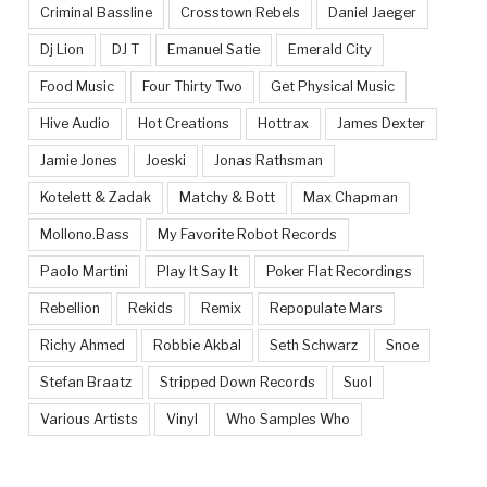
Criminal Bassline
Crosstown Rebels
Daniel Jaeger
Dj Lion
DJ T
Emanuel Satie
Emerald City
Food Music
Four Thirty Two
Get Physical Music
Hive Audio
Hot Creations
Hottrax
James Dexter
Jamie Jones
Joeski
Jonas Rathsman
Kotelett & Zadak
Matchy & Bott
Max Chapman
Mollono.Bass
My Favorite Robot Records
Paolo Martini
Play It Say It
Poker Flat Recordings
Rebellion
Rekids
Remix
Repopulate Mars
Richy Ahmed
Robbie Akbal
Seth Schwarz
Snoe
Stefan Braatz
Stripped Down Records
Suol
Various Artists
Vinyl
Who Samples Who