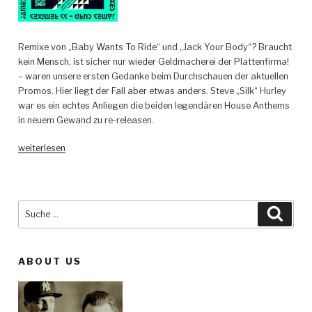
Remixe von „Baby Wants To Ride“ und „Jack Your Body“? Braucht
kein Mensch, ist sicher nur wieder Geldmacherei der Plattenfirma!
– waren unsere ersten Gedanke beim Durchschauen der aktuellen
Promos. Hier liegt der Fall aber etwas anders. Steve „Silk“ Hurley
war es ein echtes Anliegen die beiden legendären House Anthems
in neuem Gewand zu re-releasen.
„Jamie
weiterlesen
Principle,
Steve
Silk
Hurley,
Suche
Such
James
nach:
Curd
–
ABOUT US
S&S
Remixes
–
S&S