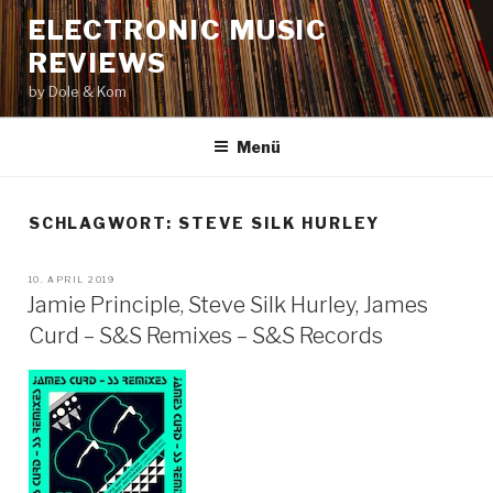
Zum
ELECTRONIC MUSIC
Inhalt
REVIEWS
springen
by Dole & Kom
Menü
SCHLAGWORT: STEVE SILK HURLEY
VERÖFFENTLICHT
10. APRIL 2019
AM
Jamie Principle, Steve Silk Hurley, James
Curd – S&S Remixes – S&S Records