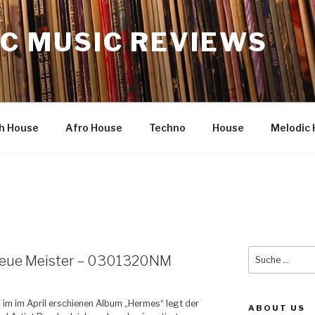
C MUSIC REVIEWS
h House
Afro House
Techno
House
Melodic 
E
Suche
Neue Meister – 0301320NM
nach:
im im April erschienen Album „Hermes“ legt der
ABOUT US