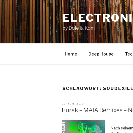
Zum
Inhalt
ELECTRONI
springen
by Dole & Kom
Home
Deep House
Tec
SCHLAGWORT: SOUDEXIL
VERÖFFENTLICHT
13. JUNI 2019
AM
Burak – MAIA Remixes – 
Nach seinem 