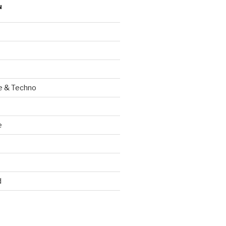
N
e & Techno
e
d