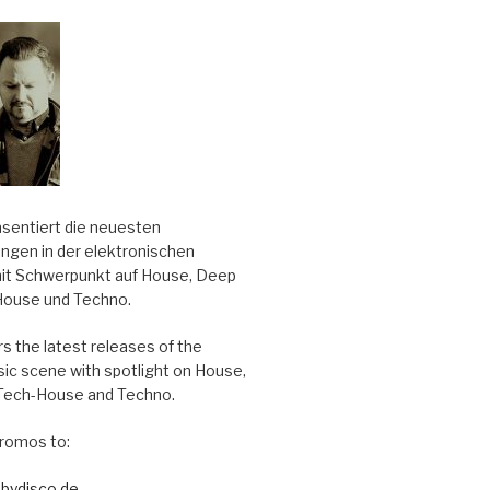
äsentiert die neuesten
ungen in der elektronischen
it Schwerpunkt auf House, Deep
House und Techno.
s the latest releases of the
sic scene with spotlight on House,
Tech-House and Techno.
romos to:
bydisco.de