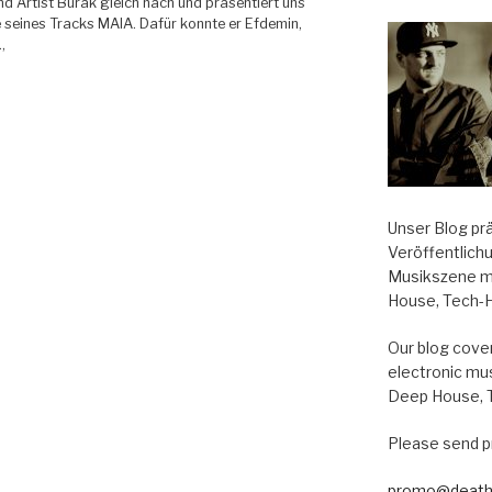
nd Artist Burak gleich nach und präsentiert uns
 seines Tracks MAIA. Dafür konnte er Efdemin,
,
Unser Blog pr
Veröffentlich
“
Musikszene m
House, Tech-
Our blog cover
electronic mu
Deep House, 
Please send p
promo@death