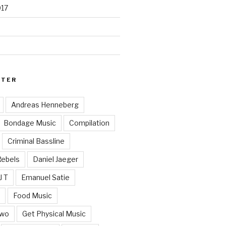
017
RTER
Andreas Henneberg
Bondage Music
Compilation
Criminal Bassline
Rebels
Daniel Jaeger
J T
Emanuel Satie
y
Food Music
Two
Get Physical Music