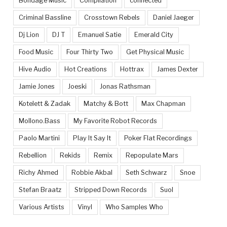
Bondage Music
Compilation
connected
Criminal Bassline
Crosstown Rebels
Daniel Jaeger
Dj Lion
DJ T
Emanuel Satie
Emerald City
Food Music
Four Thirty Two
Get Physical Music
Hive Audio
Hot Creations
Hottrax
James Dexter
Jamie Jones
Joeski
Jonas Rathsman
Kotelett & Zadak
Matchy & Bott
Max Chapman
Mollono.Bass
My Favorite Robot Records
Paolo Martini
Play It Say It
Poker Flat Recordings
Rebellion
Rekids
Remix
Repopulate Mars
Richy Ahmed
Robbie Akbal
Seth Schwarz
Snoe
Stefan Braatz
Stripped Down Records
Suol
Various Artists
Vinyl
Who Samples Who