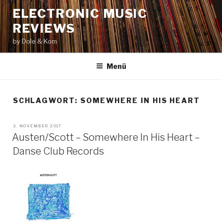
Zum
ELECTRONIC MUSIC
Inhalt
REVIEWS
springen
by Dole & Kom
Menü
SCHLAGWORT: SOMEWHERE IN HIS HEART
VERÖFFENTLICHT
3. NOVEMBER 2017
AM
Austen/Scott – Somewhere In His Heart –
Danse Club Records