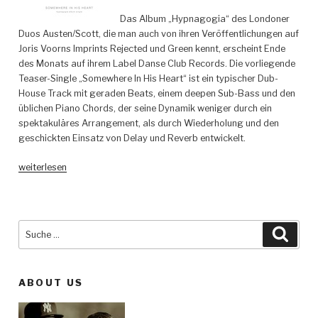
Das Album „Hypnagogia“ des Londoner
Duos Austen/Scott, die man auch von ihren Veröffentlichungen auf
Joris Voorns Imprints Rejected und Green kennt, erscheint Ende
des Monats auf ihrem Label Danse Club Records. Die vorliegende
Teaser-Single „Somewhere In His Heart“ ist ein typischer Dub-
House Track mit geraden Beats, einem deepen Sub-Bass und den
üblichen Piano Chords, der seine Dynamik weniger durch ein
spektakuläres Arrangement, als durch Wiederholung und den
geschickten Einsatz von Delay und Reverb entwickelt.
„Austen/Scott
weiterlesen
–
Somewhere
In
His
Suche
Such
Heart
nach:
–
Danse
ABOUT US
Club
Records“