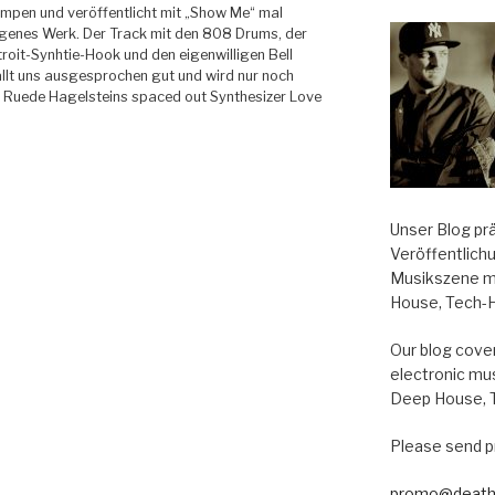
lumpen und veröffentlicht mit „Show Me“ mal
igenes Werk. Der Track mit den 808 Drums, der
roit-Synhtie-Hook und den eigenwilligen Bell
llt uns ausgesprochen gut und wird nur noch
 Ruede Hagelsteins spaced out Synthesizer Love
Unser Blog pr
Veröffentlich
Musikszene m
House, Tech-
Our blog cover
electronic mu
Deep House, 
Please send p
promo@death