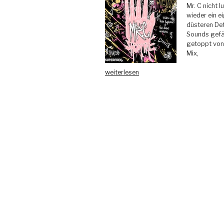
Mr. C nicht 
wieder ein e
düsteren Det
Sounds gefä
getoppt von
Mix,
„Mr.
weiterlesen
C
–
Show
Me
(incl.
Ruede
Hagelstein
&
Radio
Rental
Remixes)
–
Superfreq“