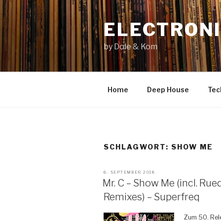
Zum
Inhalt
ELECTRONI
springen
by Dole & Kom
Home
Deep House
Tec
SCHLAGWORT: SHOW ME
VERÖFFENTLICHT
6. SEPTEMBER 2018
AM
Mr. C – Show Me (incl. Rue
Remixes) – Superfreq
Zum 50. Rele