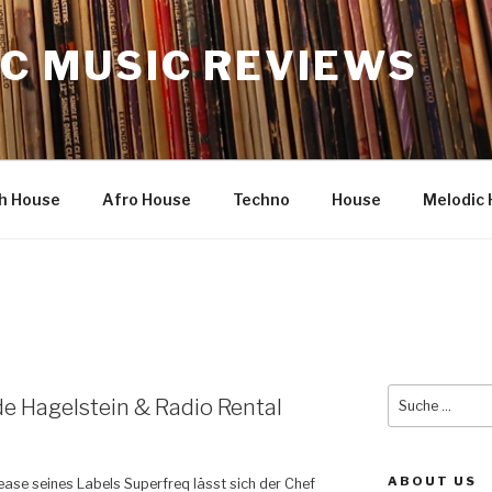
C MUSIC REVIEWS
h House
Afro House
Techno
House
Melodic 
Suche
de Hagelstein & Radio Rental
nach:
ABOUT US
ase seines Labels Superfreq lässt sich der Chef