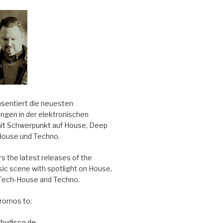
äsentiert die neuesten
ungen in der elektronischen
it Schwerpunkt auf House, Deep
House und Techno.
s the latest releases of the
sic scene with spotlight on House,
Tech-House and Techno.
romos to:
bydisco.de