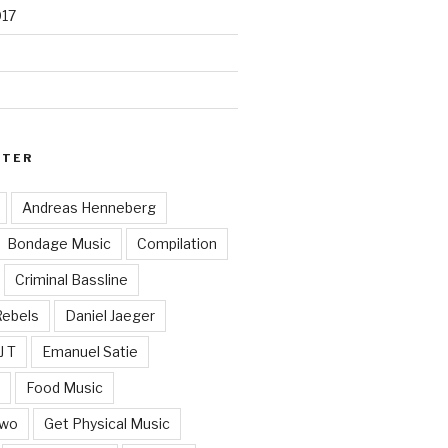
017
RTER
Andreas Henneberg
Bondage Music
Compilation
Criminal Bassline
Rebels
Daniel Jaeger
J T
Emanuel Satie
y
Food Music
Two
Get Physical Music