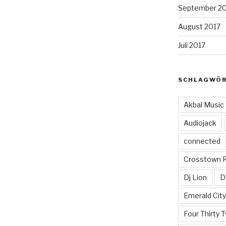
September 2
August 2017
Juli 2017
SCHLAGWÖ
Akbal Music
Audiojack
connected
Crosstown 
Dj Lion
D
Emerald Cit
Four Thirty 