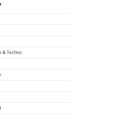
N
e & Techno
e
d