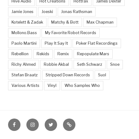
Hive Audio
Hot Creations
Hottrax
James Dexter
Jamie Jones
Joeski
Jonas Rathsman
Kotelett & Zadak
Matchy & Bott
Max Chapman
Mollono.Bass
My Favorite Robot Records
Paolo Martini
Play It Say It
Poker Flat Recordings
Rebellion
Rekids
Remix
Repopulate Mars
Richy Ahmed
Robbie Akbal
Seth Schwarz
Snoe
Stefan Braatz
Stripped Down Records
Suol
Various Artists
Vinyl
Who Samples Who
Facebook
Instagram
Twitter
Feed