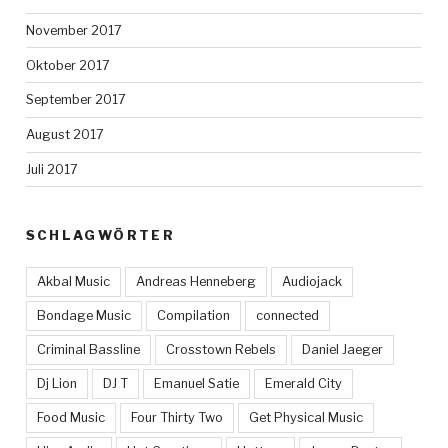
November 2017
Oktober 2017
September 2017
August 2017
Juli 2017
SCHLAGWÖRTER
Akbal Music
Andreas Henneberg
Audiojack
Bondage Music
Compilation
connected
Criminal Bassline
Crosstown Rebels
Daniel Jaeger
Dj Lion
DJ T
Emanuel Satie
Emerald City
Food Music
Four Thirty Two
Get Physical Music