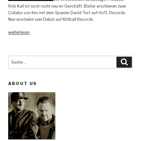
Rob Kali ist noch recht neu im Geschäft. Bisher erschienen zwei
Collabs von ihm mit dem Spanier David Tort auf HoTL Records.
Nun erscheint sein Debüt auf Kittball Records.
„Rob
weiterlesen
Kali
–
See
Me
Suche
Such
EP
nach:
–
Kittball“
ABOUT US