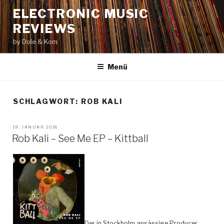
Zum
ELECTRONIC MUSIC
Inhalt
REVIEWS
springen
by Dole & Kom
Menü
SCHLAGWORT: ROB KALI
VERÖFFENTLICHT
19. JANUAR 2018
AM
Rob Kali – See Me EP – Kittball
Der in Stockholm ansässige Producer