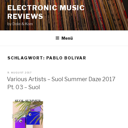
Zum
ELECTRONIC MUSIC
Inhalt
REVIEWS
springen
by Dole & Kom
Menü
SCHLAGWORT: PABLO BOLIVAR
VERÖFFENTLICHT
9. AUGUST 2017
AM
Various Artists – Suol Summer Daze 2017
Pt. 03 – Suol