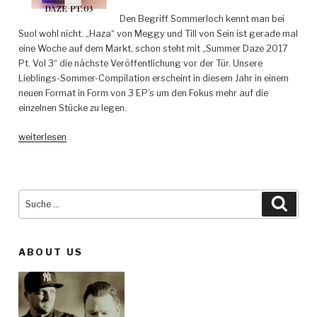
Den Begriff Sommerloch kennt man bei
Suol wohl nicht. „Haza“ von Meggy und Till von Sein ist gerade mal
eine Woche auf dem Markt, schon steht mit „Summer Daze 2017
Pt. Vol 3“ die nächste Veröffentlichung vor der Tür. Unsere
Lieblings-Sommer-Compilation erscheint in diesem Jahr in einem
neuen Format in Form von 3 EP’s um den Fokus mehr auf die
einzelnen Stücke zu legen.
„Various
weiterlesen
Artists
–
Suol
Summer
Suche
Such
Daze
nach:
2017
Pt.
ABOUT US
03
–
Suol“