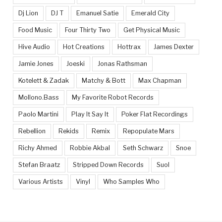
Dj Lion
DJ T
Emanuel Satie
Emerald City
Food Music
Four Thirty Two
Get Physical Music
Hive Audio
Hot Creations
Hottrax
James Dexter
Jamie Jones
Joeski
Jonas Rathsman
Kotelett & Zadak
Matchy & Bott
Max Chapman
Mollono.Bass
My Favorite Robot Records
Paolo Martini
Play It Say It
Poker Flat Recordings
Rebellion
Rekids
Remix
Repopulate Mars
Richy Ahmed
Robbie Akbal
Seth Schwarz
Snoe
Stefan Braatz
Stripped Down Records
Suol
Various Artists
Vinyl
Who Samples Who