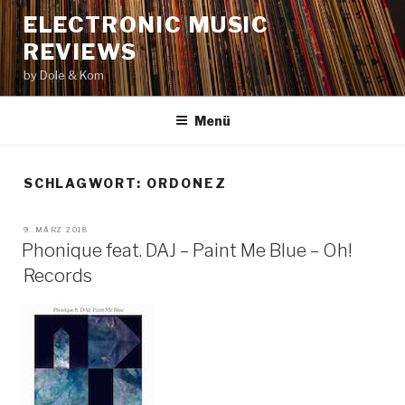
Zum
ELECTRONIC MUSIC
Inhalt
REVIEWS
springen
by Dole & Kom
Menü
SCHLAGWORT: ORDONEZ
VERÖFFENTLICHT
9. MÄRZ 2018
AM
Phonique feat. DAJ – Paint Me Blue – Oh!
Records