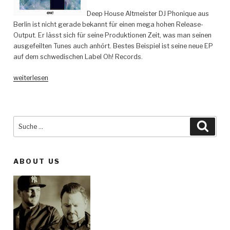
Deep House Altmeister DJ Phonique aus
Berlin ist nicht gerade bekannt für einen mega hohen Release-
Output. Er lässt sich für seine Produktionen Zeit, was man seinen
ausgefeilten Tunes auch anhört. Bestes Beispiel ist seine neue EP
auf dem schwedischen Label Oh! Records.
„Phonique
weiterlesen
feat.
DAJ
–
Paint
Suche
Such
Me
nach:
Blue
–
ABOUT US
Oh!
Records“