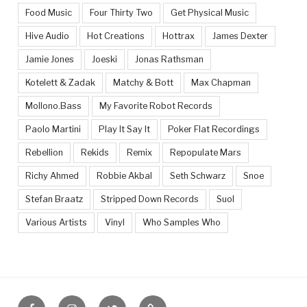
Food Music
Four Thirty Two
Get Physical Music
Hive Audio
Hot Creations
Hottrax
James Dexter
Jamie Jones
Joeski
Jonas Rathsman
Kotelett & Zadak
Matchy & Bott
Max Chapman
Mollono.Bass
My Favorite Robot Records
Paolo Martini
Play It Say It
Poker Flat Recordings
Rebellion
Rekids
Remix
Repopulate Mars
Richy Ahmed
Robbie Akbal
Seth Schwarz
Snoe
Stefan Braatz
Stripped Down Records
Suol
Various Artists
Vinyl
Who Samples Who
Facebook
Instagram
Twitter
Feed