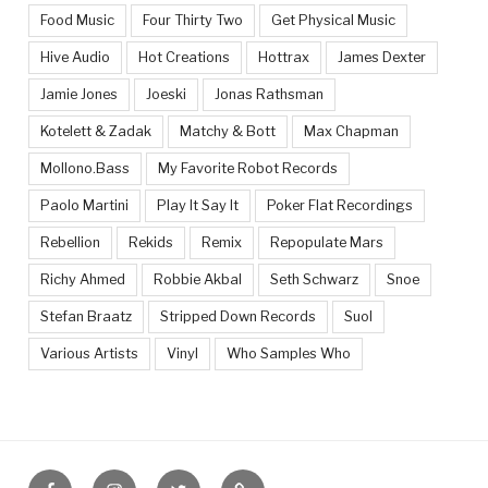
Food Music
Four Thirty Two
Get Physical Music
Hive Audio
Hot Creations
Hottrax
James Dexter
Jamie Jones
Joeski
Jonas Rathsman
Kotelett & Zadak
Matchy & Bott
Max Chapman
Mollono.Bass
My Favorite Robot Records
Paolo Martini
Play It Say It
Poker Flat Recordings
Rebellion
Rekids
Remix
Repopulate Mars
Richy Ahmed
Robbie Akbal
Seth Schwarz
Snoe
Stefan Braatz
Stripped Down Records
Suol
Various Artists
Vinyl
Who Samples Who
Facebook
Instagram
Twitter
Feed