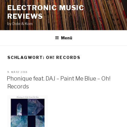
Zum
ELECTRONIC MUSIC
Inhalt
REVIEWS
springen
by Dole & Kom
Menü
SCHLAGWORT: OH! RECORDS
VERÖFFENTLICHT
9. MÄRZ 2018
AM
Phonique feat. DAJ – Paint Me Blue – Oh!
Records