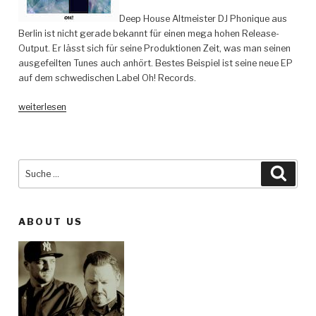
Deep House Altmeister DJ Phonique aus
Berlin ist nicht gerade bekannt für einen mega hohen Release-
Output. Er lässt sich für seine Produktionen Zeit, was man seinen
ausgefeilten Tunes auch anhört. Bestes Beispiel ist seine neue EP
auf dem schwedischen Label Oh! Records.
„Phonique
weiterlesen
feat.
DAJ
–
Paint
Suche
Such
Me
nach:
Blue
–
ABOUT US
Oh!
Records“