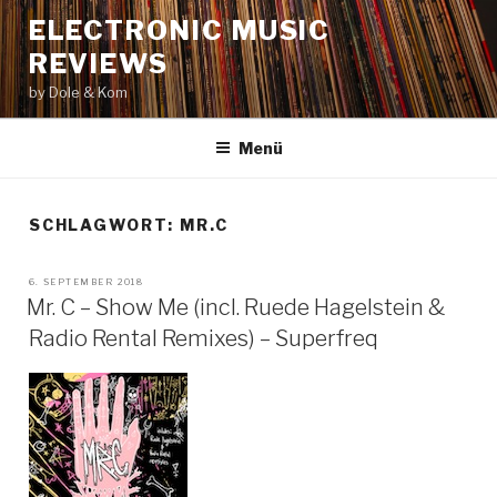
Zum
ELECTRONIC MUSIC
Inhalt
REVIEWS
springen
by Dole & Kom
Menü
SCHLAGWORT: MR.C
VERÖFFENTLICHT
6. SEPTEMBER 2018
AM
Mr. C – Show Me (incl. Ruede Hagelstein &
Radio Rental Remixes) – Superfreq