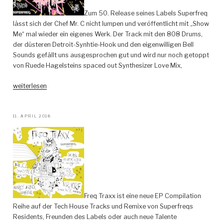
Zum 50. Release seines Labels Superfreq
lässt sich der Chef Mr. C nicht lumpen und veröffentlicht mit „Show
Me“ mal wieder ein eigenes Werk. Der Track mit den 808 Drums,
der düsteren Detroit-Synhtie-Hook und den eigenwilligen Bell
Sounds gefällt uns ausgesprochen gut und wird nur noch getoppt
von Ruede Hagelsteins spaced out Synthesizer Love Mix,
„Mr.
weiterlesen
C
–
Show
VERÖFFENTLICHT
11. APRIL 2018
AM
Me
(incl.
Ruede
Hagelstein
&
Radio
Rental
Freq Traxx ist eine neue EP Compilation
Remixes)
Reihe auf der Tech House Tracks und Remixe von Superfreqs
–
Residents, Freunden des Labels oder auch neue Talente
Superfreq“