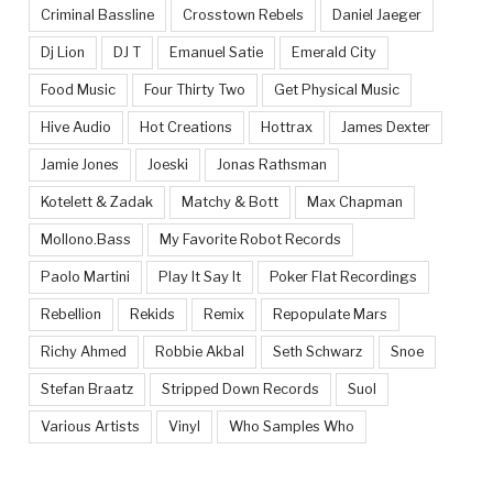
Criminal Bassline
Crosstown Rebels
Daniel Jaeger
Dj Lion
DJ T
Emanuel Satie
Emerald City
Food Music
Four Thirty Two
Get Physical Music
Hive Audio
Hot Creations
Hottrax
James Dexter
Jamie Jones
Joeski
Jonas Rathsman
Kotelett & Zadak
Matchy & Bott
Max Chapman
Mollono.Bass
My Favorite Robot Records
Paolo Martini
Play It Say It
Poker Flat Recordings
Rebellion
Rekids
Remix
Repopulate Mars
Richy Ahmed
Robbie Akbal
Seth Schwarz
Snoe
Stefan Braatz
Stripped Down Records
Suol
Various Artists
Vinyl
Who Samples Who