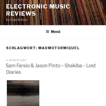
Zum
ELECTRONIC MUSIC
Inhalt
REVIEWS
springen
by Dole & Kom
Menü
SCHLAGWORT: MADMOTORMIQUEL
VERÖFFENTLICHT
2. AUGUST 2017
AM
Sam Farsio & Jason Pinto – Shakiba – Lost
Diaries