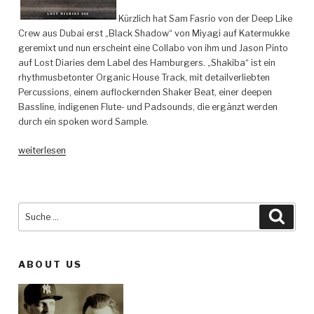
Kürzlich hat Sam Fasrio von der Deep Like
Crew aus Dubai erst „Black Shadow“ von Miyagi auf Katermukke
geremixt und nun erscheint eine Collabo von ihm und Jason Pinto
auf Lost Diaries dem Label des Hamburgers. „Shakiba“ ist ein
rhythmusbetonter Organic House Track, mit detailverliebten
Percussions, einem auflockernden Shaker Beat, einer deepen
Bassline, indigenen Flute- und Padsounds, die ergänzt werden
durch ein spoken word Sample.
„Sam
weiterlesen
Farsio
&
Jason
Pinto
Suche
Such
–
nach:
Shakiba
–
ABOUT US
Lost
Diaries“