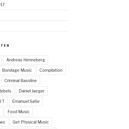
017
RTER
Andreas Henneberg
Bondage Music
Compilation
Criminal Bassline
Rebels
Daniel Jaeger
J T
Emanuel Satie
y
Food Music
Two
Get Physical Music