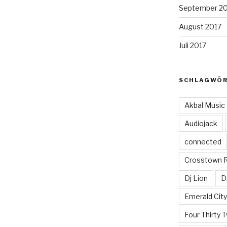
September 2
August 2017
Juli 2017
SCHLAGWÖ
Akbal Music
Audiojack
connected
Crosstown 
Dj Lion
D
Emerald Cit
Four Thirty 