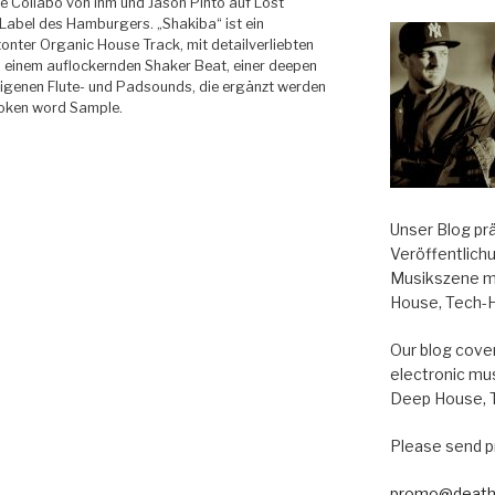
ne Collabo von ihm und Jason Pinto auf Lost
Label des Hamburgers. „Shakiba“ ist ein
nter Organic House Track, mit detailverliebten
 einem auflockernden Shaker Beat, einer deepen
digenen Flute- und Padsounds, die ergänzt werden
poken word Sample.
Unser Blog pr
Veröffentlich
Musikszene m
House, Tech-
Our blog cover
electronic mu
Deep House, 
Please send p
promo@death