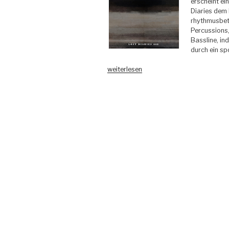
erscheint ei
Diaries dem 
rhythmusbeto
Percussions,
Bassline, in
durch ein s
„Sam
weiterlesen
Farsio
&
Jason
Pinto
–
Shakiba
–
Lost
Diaries“