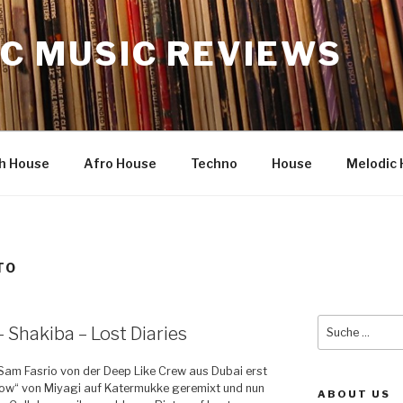
C MUSIC REVIEWS
h House
Afro House
Techno
House
Melodic 
TO
Suche
 Shakiba – Lost Diaries
nach:
 Sam Fasrio von der Deep Like Crew aus Dubai erst
ow“ von Miyagi auf Katermukke geremixt und nun
ABOUT US