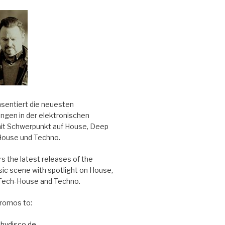
äsentiert die neuesten
ungen in der elektronischen
it Schwerpunkt auf House, Deep
House und Techno.
s the latest releases of the
sic scene with spotlight on House,
Tech-House and Techno.
romos to:
bydisco.de