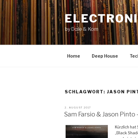
Zum
Inhalt
ELECTRONI
springen
by Dole & Kom
Home
Deep House
Tec
SCHLAGWORT: JASON PIN
VERÖFFENTLICHT
2. AUGUST 2017
AM
Sam Farsio & Jason Pinto –
Kürzlich hat
„Black Shad