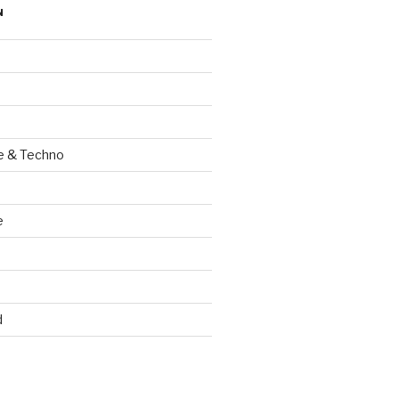
N
e & Techno
e
d