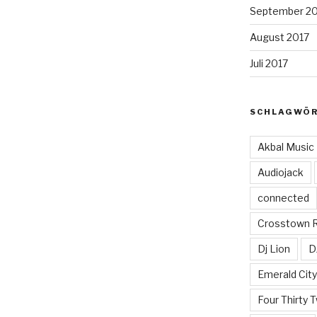
September 2
August 2017
Juli 2017
SCHLAGWÖ
Akbal Music
Audiojack
connected
Crosstown 
Dj Lion
D
Emerald Cit
Four Thirty 