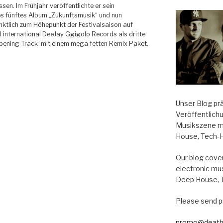
ssen. Im Frühjahr veröffentlichte er sein
s fünftes Album „Zukunftsmusik“ und nun
nktlich zum Höhepunkt der Festivalsaison auf
 international DeeJay Ggigolo Records als dritte
Opening Track mit einem mega fetten Remix Paket.
Unser Blog pr
Veröffentlich
l
Musikszene m
House, Tech-
Our blog cover
electronic mu
Deep House, 
Please send p
promo@death