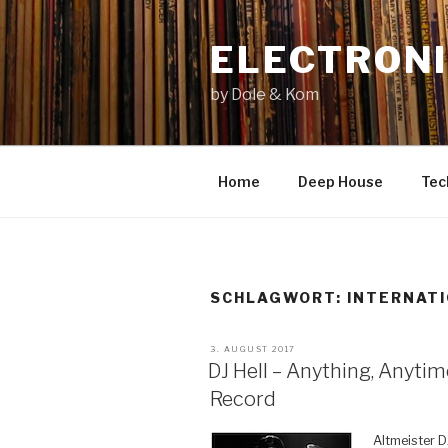
Zum
Inhalt
ELECTRONI
springen
by Dole & Kom
Home
Deep House
Tec
SCHLAGWORT: INTERNATI
VERÖFFENTLICHT
3. AUGUST 2017
AM
DJ Hell – Anything, Anytim
Record
Altmei
ster D