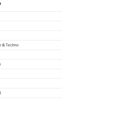
N
e & Techno
e
d