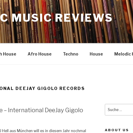
C MUSIC REVIEWS
h House
Afro House
Techno
House
Melodic 
ONAL DEEJAY GIGOLO RECORDS
Suche
e – International DeeJay Gigolo
nach:
ABOUT US
J Hell aus München will es in diesem Jahr nochmal