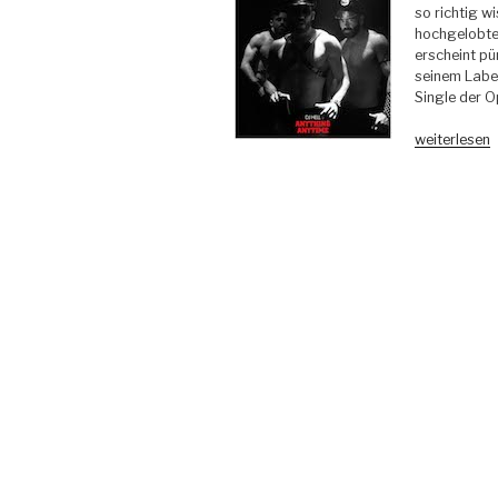
so richtig wi
hochgelobte
erscheint pü
seinem Label
Single der 
„DJ
weiterlesen
Hell
–
Anything,
Anytime
–
Internationa
DeeJay
Gigolo
Record“