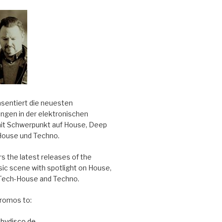
äsentiert die neuesten
ungen in der elektronischen
it Schwerpunkt auf House, Deep
House und Techno.
s the latest releases of the
sic scene with spotlight on House,
Tech-House and Techno.
romos to:
bydisco.de