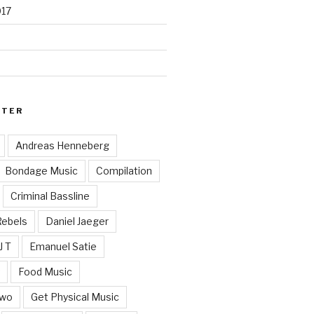
017
RTER
Andreas Henneberg
Bondage Music
Compilation
Criminal Bassline
Rebels
Daniel Jaeger
J T
Emanuel Satie
y
Food Music
Two
Get Physical Music