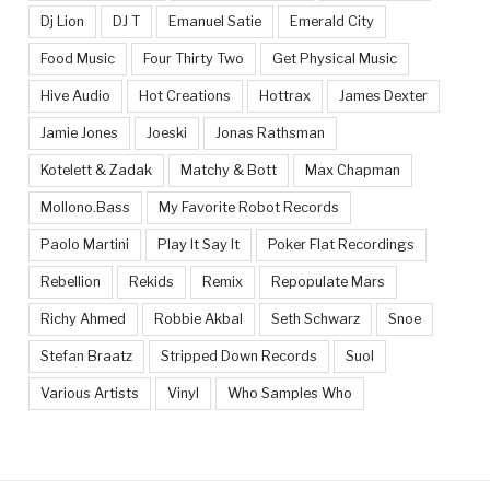
Dj Lion
DJ T
Emanuel Satie
Emerald City
Food Music
Four Thirty Two
Get Physical Music
Hive Audio
Hot Creations
Hottrax
James Dexter
Jamie Jones
Joeski
Jonas Rathsman
Kotelett & Zadak
Matchy & Bott
Max Chapman
Mollono.Bass
My Favorite Robot Records
Paolo Martini
Play It Say It
Poker Flat Recordings
Rebellion
Rekids
Remix
Repopulate Mars
Richy Ahmed
Robbie Akbal
Seth Schwarz
Snoe
Stefan Braatz
Stripped Down Records
Suol
Various Artists
Vinyl
Who Samples Who