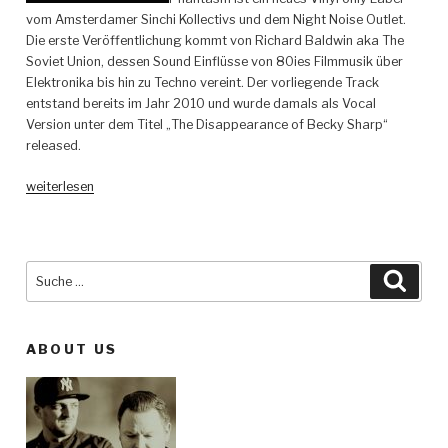
vom Amsterdamer Sinchi Kollectivs und dem Night Noise Outlet.
Die erste Veröffentlichung kommt von Richard Baldwin aka The
Soviet Union, dessen Sound Einflüsse von 80ies Filmmusik über
Elektronika bis hin zu Techno vereint. Der vorliegende Track
entstand bereits im Jahr 2010 und wurde damals als Vocal
Version unter dem Titel „The Disappearance of Becky Sharp“
released.
„The
weiterlesen
Soviet
Union
–
Anamnesis
Suche
Such
–
nach:
Phantasm“
ABOUT US