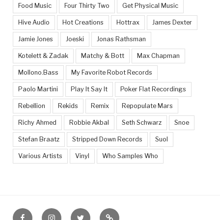
Food Music
Four Thirty Two
Get Physical Music
Hive Audio
Hot Creations
Hottrax
James Dexter
Jamie Jones
Joeski
Jonas Rathsman
Kotelett & Zadak
Matchy & Bott
Max Chapman
Mollono.Bass
My Favorite Robot Records
Paolo Martini
Play It Say It
Poker Flat Recordings
Rebellion
Rekids
Remix
Repopulate Mars
Richy Ahmed
Robbie Akbal
Seth Schwarz
Snoe
Stefan Braatz
Stripped Down Records
Suol
Various Artists
Vinyl
Who Samples Who
Facebook
Instagram
Twitter
Feed