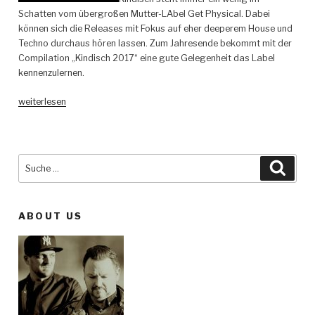
Schatten vom übergroßen Mutter-LAbel Get Physical. Dabei
können sich die Releases mit Fokus auf eher deeperem House und
Techno durchaus hören lassen. Zum Jahresende bekommt mit der
Compilation „Kindisch 2017“ eine gute Gelegenheit das Label
kennenzulernen.
„Various
weiterlesen
Artists
–
Kindisch
2017
Suche
Such
–
nach:
Kindisch“
ABOUT US