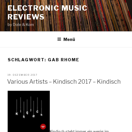
Zum
ELECTRONIC MUSIC
Inhalt
REVIEWS
springen
by Dole & Kom
Menü
SCHLAGWORT: GAB RHOME
VERÖFFENTLICHT
19. DEZEMBER 2017
AM
Various Artists – Kindisch 2017 – Kindisch
Kindisch steht immer ein wenig im