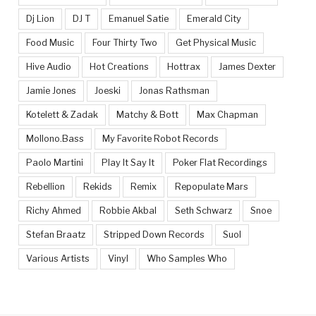
Dj Lion
DJ T
Emanuel Satie
Emerald City
Food Music
Four Thirty Two
Get Physical Music
Hive Audio
Hot Creations
Hottrax
James Dexter
Jamie Jones
Joeski
Jonas Rathsman
Kotelett & Zadak
Matchy & Bott
Max Chapman
Mollono.Bass
My Favorite Robot Records
Paolo Martini
Play It Say It
Poker Flat Recordings
Rebellion
Rekids
Remix
Repopulate Mars
Richy Ahmed
Robbie Akbal
Seth Schwarz
Snoe
Stefan Braatz
Stripped Down Records
Suol
Various Artists
Vinyl
Who Samples Who