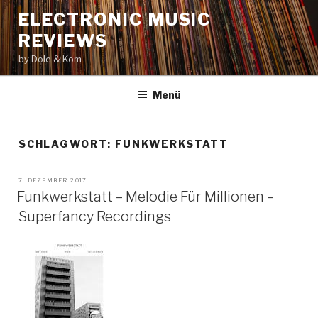
Zum
ELECTRONIC MUSIC
Inhalt
REVIEWS
springen
by Dole & Kom
Menü
SCHLAGWORT: FUNKWERKSTATT
VERÖFFENTLICHT
7. DEZEMBER 2017
AM
Funkwerkstatt – Melodie Für Millionen –
Superfancy Recordings