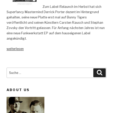
Zum Label-Relaunch im Herbst hat sich
Superfancy Mastermind Derrick Porter dezent im Hintergrund
gehalten, seine neue Platte erst mal auf Bunny Tigers
veröffentlicht und seinen Künstlern Carsten Rausch und Stephan
Zovsky den Vortritt gelassen. Für Anfang nächsten Jahres ist nun
eine neue Funkwerkstatt EP auf dem hauseigenen Label
angekündigt.
„Funkwerkstatt
weiterlesen
–
Melodie
Für
Millionen
Suche
Such
–
nach:
Superfancy
Recordings“
ABOUT US