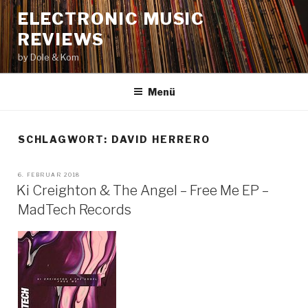
Zum
ELECTRONIC MUSIC
Inhalt
REVIEWS
springen
by Dole & Kom
Menü
SCHLAGWORT: DAVID HERRERO
VERÖFFENTLICHT
6. FEBRUAR 2018
AM
Ki Creighton & The Angel – Free Me EP –
MadTech Records