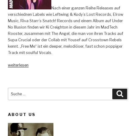
Nach einer ganzen Reihe Releases auf
verschiednen Labels wie Leftwing & Kody’s Lost Records, Elrow
Music, Riva Starr’s Snatch! Records und einem Album auf Under
No Illusion finden wir Ki Creighton in diesem Jahr im MadTech
Rooster, zusammen mit The Angel, die man von ihren Tracks auf
Supa Crucial oder der Collab mit Yousef auf Crosstown Rebels
kennt. „Free Me“ ist ein deeper, melodiöser, fast schon poppiger
Track mit soulful Vocals.
„Ki
weiterlesen
Creighton
&
The
Angel
Suche
Such
–
nach:
Free
Me
ABOUT US
EP
–
MadTech
Records“