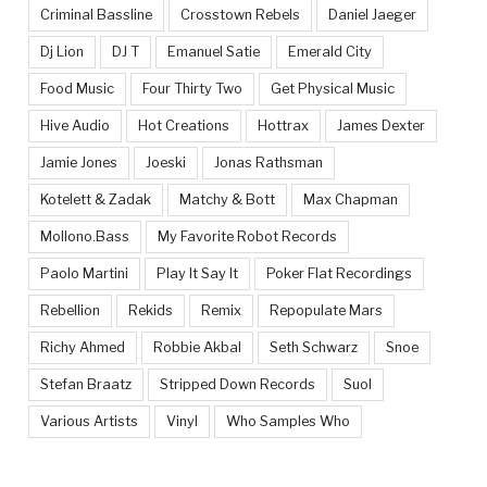
Criminal Bassline
Crosstown Rebels
Daniel Jaeger
Dj Lion
DJ T
Emanuel Satie
Emerald City
Food Music
Four Thirty Two
Get Physical Music
Hive Audio
Hot Creations
Hottrax
James Dexter
Jamie Jones
Joeski
Jonas Rathsman
Kotelett & Zadak
Matchy & Bott
Max Chapman
Mollono.Bass
My Favorite Robot Records
Paolo Martini
Play It Say It
Poker Flat Recordings
Rebellion
Rekids
Remix
Repopulate Mars
Richy Ahmed
Robbie Akbal
Seth Schwarz
Snoe
Stefan Braatz
Stripped Down Records
Suol
Various Artists
Vinyl
Who Samples Who