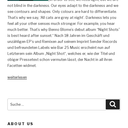
not blind in the darkness. Our eyes adapt to the darkness and we
see contours and shapes. Only colours are hard to differentiate.
That’s why we say, ‘All cats are grey at night’. Darkness lets you
feel all your other senses much stronger. For example, you hear
much better. That’s why Benno Blome’s debut album “Night Shots”
is best heard after sunset.“ Nach 18 Jahren im Geschäft und
unzähligen EP’s und Remixen auf seinem Imprint Sender Records
und befreundeten Labels wie Bar 25 Music erscheint nun auf
Letzterem sein Album „Night Shot“, welches er, wie der Titel und
obiger Pressetext schon vermuten lässt, der Nacht in all ihren
Facetten widmet.
„Benno
weiterlesen
Blome
–
Night
Shots
Suche
Such
–
nach:
Bar
25
ABOUT US
Music“