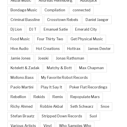
Akbal Music
Andreas Henneberg
Audiojack
Bondage Music
Compilation
connected
Criminal Bassline
Crosstown Rebels
Daniel Jaeger
Dj Lion
DJ T
Emanuel Satie
Emerald City
Food Music
Four Thirty Two
Get Physical Music
Hive Audio
Hot Creations
Hottrax
James Dexter
Jamie Jones
Joeski
Jonas Rathsman
Kotelett & Zadak
Matchy & Bott
Max Chapman
Mollono.Bass
My Favorite Robot Records
Paolo Martini
Play It Say It
Poker Flat Recordings
Rebellion
Rekids
Remix
Repopulate Mars
Richy Ahmed
Robbie Akbal
Seth Schwarz
Snoe
Stefan Braatz
Stripped Down Records
Suol
Various Artists
Vinyl
Who Samples Who