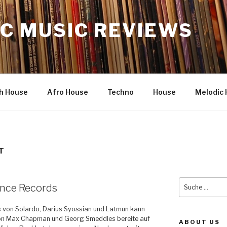
C MUSIC REVIEWS
h House
Afro House
Techno
House
Melodic 
T
Suche
nce Records
nach:
s von Solardo, Darius Syossian und Latmun kann
on Max Chapman und Georg Smeddles bereite auf
ABOUT US