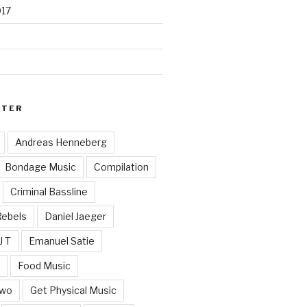
017
RTER
Andreas Henneberg
Bondage Music
Compilation
Criminal Bassline
Rebels
Daniel Jaeger
J T
Emanuel Satie
y
Food Music
Two
Get Physical Music