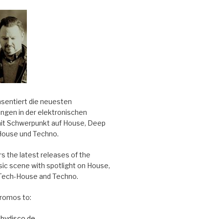
äsentiert die neuesten
ungen in der elektronischen
it Schwerpunkt auf House, Deep
House und Techno.
s the latest releases of the
sic scene with spotlight on House,
Tech-House and Techno.
romos to:
bydisco.de