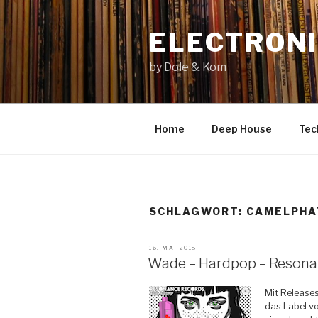
Zum
Inhalt
ELECTRONI
springen
by Dole & Kom
Home
Deep House
Tec
SCHLAGWORT: CAMELPHA
VERÖFFENTLICHT
16. MAI 2018
AM
Wade – Hardpop – Resona
Mit Release
das Label v