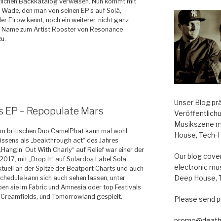
tlichen Backkatalog verweisen. Nun kommt mit
 Wade, den man von seinen EP’s auf Solá,
r Elrow kennt, noch ein weiterer, nicht ganz
 Name zum Artist Rooster von Resonance
u.
Unser Blog pr
 EP – Repopulate Mars
Veröffentlich
Musikszene m
om britischen Duo CamelPhat kann mal wohl
House, Tech-
issens als „beakthrough act“ des Jahres
„Hangin’ Out With Charly“ auf Relief war einer der
Our blog cover
2017, mit „Drop It“ auf Solardos Label Sola
electronic mu
ktuell an der Spitze der Beatport Charts und auch
Deep House, 
Schedule kann sich auch sehen lassen; unter
n sie im Fabric und Amnesia oder top Festivals
 Creamfields, und Tomorrowland gespielt.
Please send p
promo@death