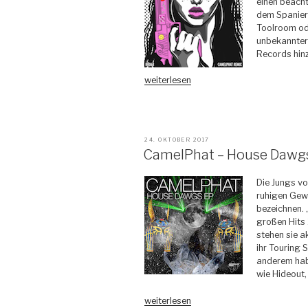
einen beach
dem Spanier
Toolroom ode
unbekannter
Records hinz
„Wade
weiterlesen
–
Hardpop
–
Resonance
VERÖFFENTLICHT
24. OKTOBER 2017
Records“
AM
CamelPhat – House Dawgs
Die Jungs v
ruhigen Gew
bezeichnen. 
großen Hits 
stehen sie a
ihr Touring 
anderem habe
wie Hideout,
„CamelPhat
weiterlesen