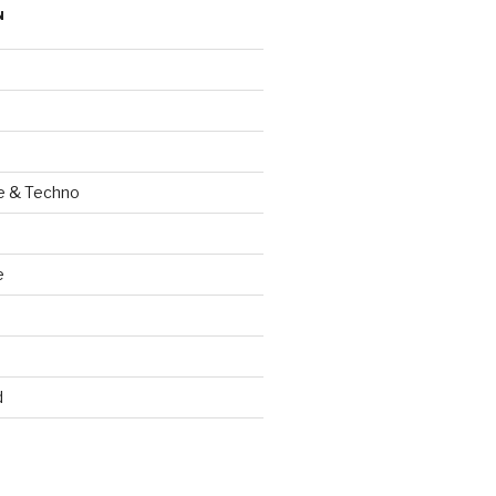
N
e & Techno
e
d