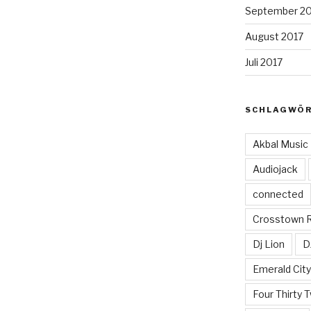
September 2
August 2017
Juli 2017
SCHLAGWÖ
Akbal Music
Audiojack
connected
Crosstown 
Dj Lion
D
Emerald Cit
Four Thirty 