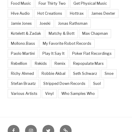
Food Music
Four Thirty Two
Get Physical Music
Hive Audio
Hot Creations
Hottrax
James Dexter
Jamie Jones
Joeski
Jonas Rathsman
Kotelett & Zadak
Matchy & Bott
Max Chapman
Mollono.Bass
My Favorite Robot Records
Paolo Martini
Play It Say It
Poker Flat Recordings
Rebellion
Rekids
Remix
Repopulate Mars
Richy Ahmed
Robbie Akbal
Seth Schwarz
Snoe
Stefan Braatz
Stripped Down Records
Suol
Various Artists
Vinyl
Who Samples Who
Facebook
Instagram
Twitter
Feed