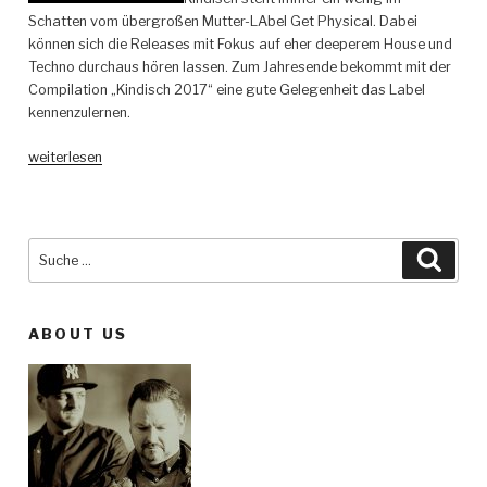
Schatten vom übergroßen Mutter-LAbel Get Physical. Dabei
können sich die Releases mit Fokus auf eher deeperem House und
Techno durchaus hören lassen. Zum Jahresende bekommt mit der
Compilation „Kindisch 2017“ eine gute Gelegenheit das Label
kennenzulernen.
„Various
weiterlesen
Artists
–
Kindisch
2017
Suche
Such
–
nach:
Kindisch“
ABOUT US