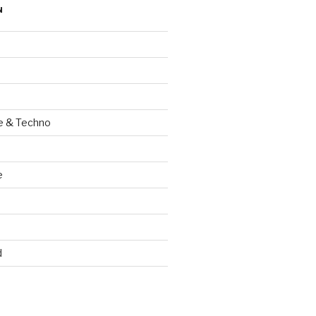
N
e & Techno
e
d