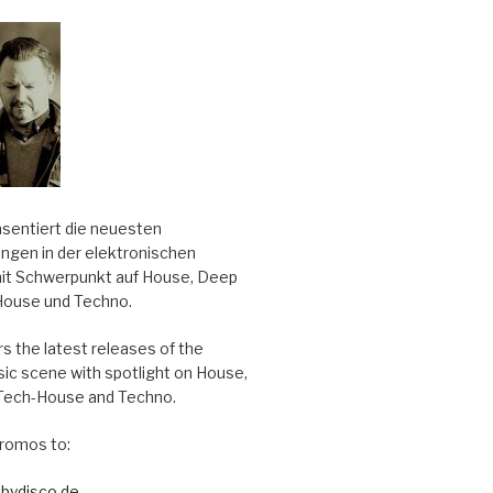
äsentiert die neuesten
ungen in der elektronischen
it Schwerpunkt auf House, Deep
House und Techno.
s the latest releases of the
sic scene with spotlight on House,
Tech-House and Techno.
romos to:
bydisco.de