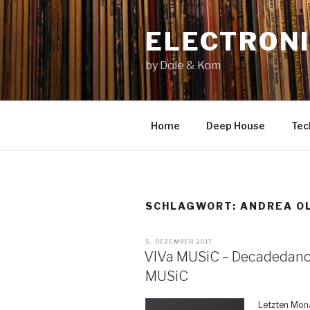
Zum
Inhalt
ELECTRONI
springen
by Dole & Kom
Home
Deep House
Tec
SCHLAGWORT: ANDREA OL
VERÖFFENTLICHT
5. DEZEMBER 2017
AM
VIVa MUSiC – Decadedance
MUSiC
Letzten Mon