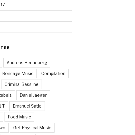
017
RTER
Andreas Henneberg
Bondage Music
Compilation
Criminal Bassline
Rebels
Daniel Jaeger
J T
Emanuel Satie
y
Food Music
Two
Get Physical Music