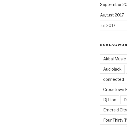
September 2
August 2017
Juli 2017
SCHLAGWÖ
Akbal Music
Audiojack
connected
Crosstown 
Dj Lion
D
Emerald Cit
Four Thirty 