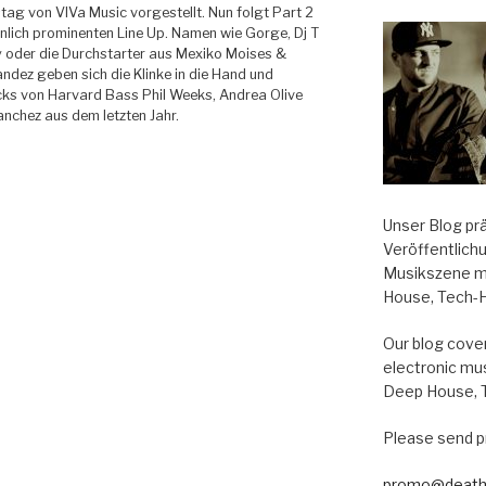
ag von VIVa Music vorgestellt. Nun folgt Part 2
nlich prominenten Line Up. Namen wie Gorge, Dj T
y oder die Durchstarter aus Mexiko Moises &
andez geben sich die Klinke in die Hand und
cks von Harvard Bass Phil Weeks, Andrea Olive
anchez aus dem letzten Jahr.
Unser Blog pr
Veröffentlich
Musikszene m
House, Tech-
Our blog cover
electronic mu
Deep House, 
Please send p
promo@death