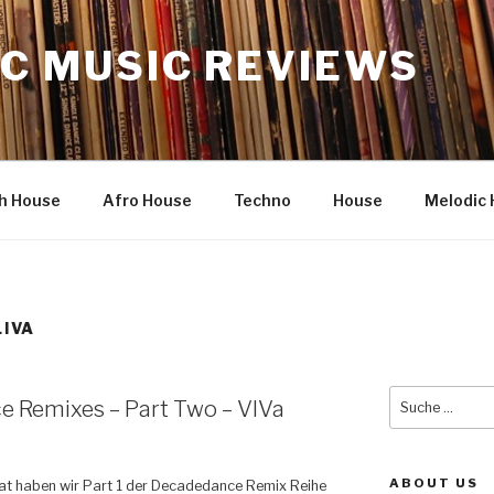
C MUSIC REVIEWS
h House
Afro House
Techno
House
Melodic 
IVA
Suche
 Remixes – Part Two – VIVa
nach:
ABOUT US
at haben wir Part 1 der Decadedance Remix Reihe