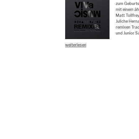
zum Geburtst
mit einem äh
Matt Tollfre
Juliche Hern
remixen Tra
und Junior S
„VIVa
weiterlesen
MUSiC
–
Decadedance
Remixes
–
Part
Two
–
VIVa
MUSiC“