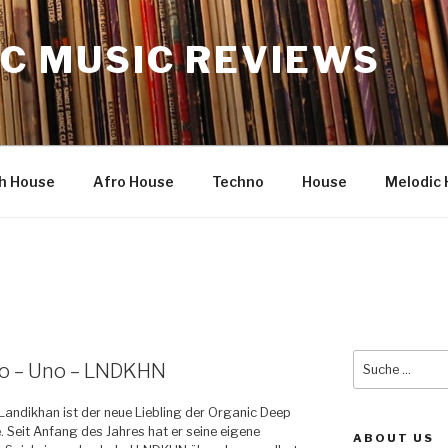
C MUSIC REVIEWS
h House
Afro House
Techno
House
Melodic 
Suche
igo – Uno – LNDKHN
nach:
Landikhan ist der neue Liebling der Organic Deep
 Seit Anfang des Jahres hat er seine eigene
ABOUT US