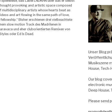
 Spielwiese, das Label LNDKHN über das er selbst
a thought provoking and artistic space composed
f multidisciplinary artists whose hearts beat as
videos and art flowing in the same path of love,
fellowship.“ Bisher erschienen drei vielbeachtete
einem slow motion Track des Madrilenen in
aravaca und eher cluborientierten Remixen von
tyles oder Ed Is Dead.
Unser Blog pr
Veröffentlich
Musikszene m
House, Tech-
Our blog cover
electronic mu
Deep House, 
Please send p
promo@death