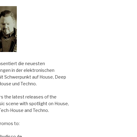
äsentiert die neuesten
ungen in der elektronischen
it Schwerpunkt auf House, Deep
House und Techno.
s the latest releases of the
sic scene with spotlight on House,
Tech-House and Techno.
romos to:
bydisco.de