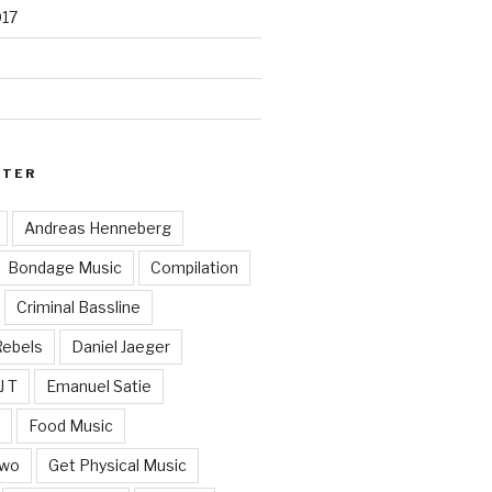
017
RTER
Andreas Henneberg
Bondage Music
Compilation
Criminal Bassline
Rebels
Daniel Jaeger
J T
Emanuel Satie
y
Food Music
Two
Get Physical Music