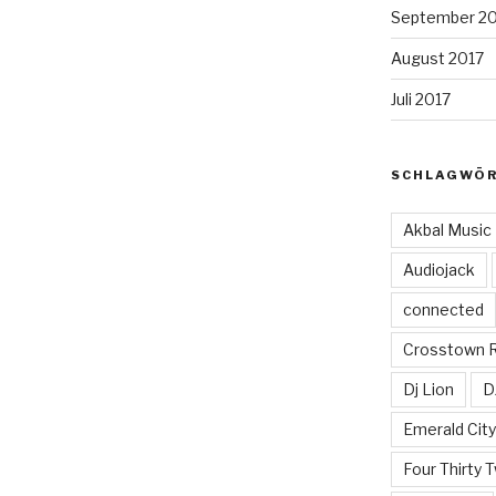
September 2
August 2017
Juli 2017
SCHLAGWÖ
Akbal Music
Audiojack
connected
Crosstown 
Dj Lion
D
Emerald Cit
Four Thirty 