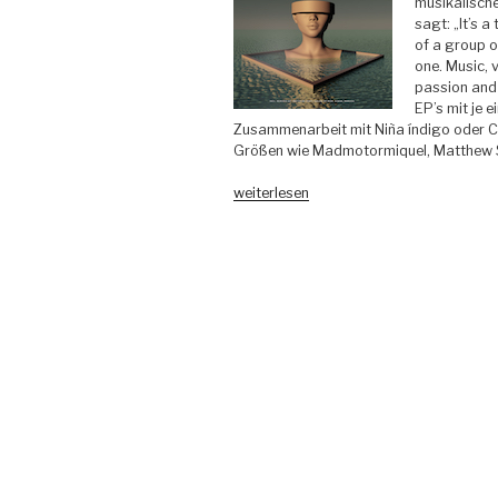
musikalische
sagt: „It’s 
of a group o
one. Music, 
passion and 
EP’s mit je 
Zusammenarbeit mit Niña índigo oder C
Größen wie Madmotormiquel, Matthew S
„Landikhan
weiterlesen
feat.
Niña
Índigo
–
Uno
–
LNDKHN“