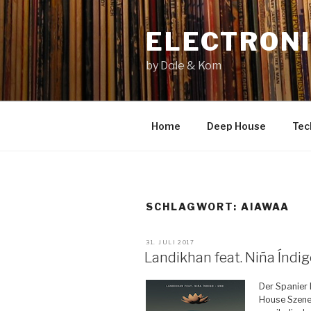
Zum
Inhalt
ELECTRONI
springen
by Dole & Kom
Home
Deep House
Tec
SCHLAGWORT: AIAWAA
VERÖFFENTLICHT
31. JULI 2017
AM
Landikhan feat. Niña Índ
Der Spanier 
House Szene.