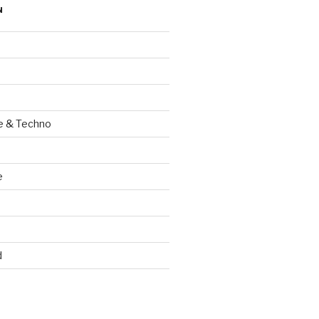
N
e & Techno
e
d