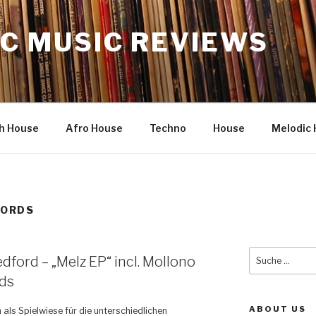
C MUSIC REVIEWS
h House
Afro House
Techno
House
Melodic 
CORDS
Suche
edford – „Melz EP“ incl. Mollono
nach:
rds
ABOUT US
 als Spielwiese für die unterschiedlichen