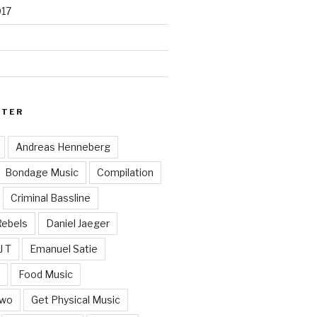
017
RTER
Andreas Henneberg
Bondage Music
Compilation
Criminal Bassline
Rebels
Daniel Jaeger
J T
Emanuel Satie
y
Food Music
Two
Get Physical Music