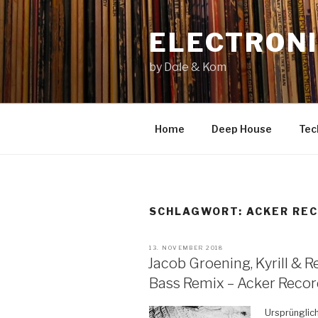
Zum
Inhalt
ELECTRONI
springen
by Dole & Kom
Home
Deep House
Tec
SCHLAGWORT: ACKER RE
VERÖFFENTLICHT
13. NOVEMBER 2018
AM
Jacob Groening, Kyrill & R
Bass Remix – Acker Reco
Ursprünglich