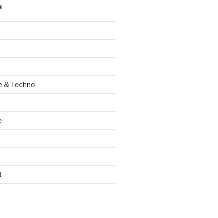
N
e & Techno
e
d