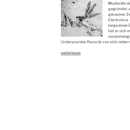
Musikstile 
gegründet, e
geraumer Zei
Electronica
langsamen Be
hat er sich 
zusammengeta
Underyourskin Records von sich reden 
„Jacob
weiterlesen
Groening,
Kyrill
&
Redford
–
„Melz
EP“
incl.
Mollono
Bass
Remix
–
Acker