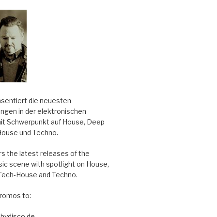
äsentiert die neuesten
ungen in der elektronischen
it Schwerpunkt auf House, Deep
House und Techno.
s the latest releases of the
sic scene with spotlight on House,
Tech-House and Techno.
romos to:
bydisco.de