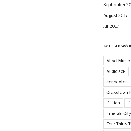
September 2
August 2017
Juli 2017
SCHLAGWÖ
Akbal Music
Audiojack
connected
Crosstown 
Dj Lion
D
Emerald Cit
Four Thirty 