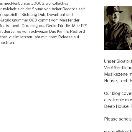
des mecklenburger 3000Grad Kollektivs
ntwickelt sich der Sound von Acker Records seit
t speziell in Richtung Dub, Downbeat und
. Katalognummer 063 kommt vom Meister der
ats Jacob Groening aus Berlin. Für die „Melz EP“
mit den Jungs vom Schweizer Duo Kyrill & Redford
n, die im letzten Jahr mit ihrem Release auf
machten.
Unser Blog pr
Veröffentlich
Musikszene m
House, Tech-
Our blog cover
electronic mu
Deep House, 
Please send p
promo@death