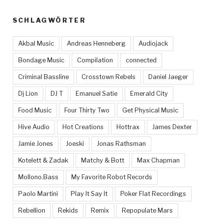
SCHLAGWÖRTER
Akbal Music
Andreas Henneberg
Audiojack
Bondage Music
Compilation
connected
Criminal Bassline
Crosstown Rebels
Daniel Jaeger
Dj Lion
DJ T
Emanuel Satie
Emerald City
Food Music
Four Thirty Two
Get Physical Music
Hive Audio
Hot Creations
Hottrax
James Dexter
Jamie Jones
Joeski
Jonas Rathsman
Kotelett & Zadak
Matchy & Bott
Max Chapman
Mollono.Bass
My Favorite Robot Records
Paolo Martini
Play It Say It
Poker Flat Recordings
Rebellion
Rekids
Remix
Repopulate Mars