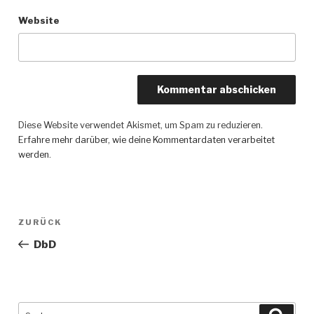
Website
Diese Website verwendet Akismet, um Spam zu reduzieren.
Erfahre mehr darüber, wie deine Kommentardaten verarbeitet
werden
.
Beitragsnavigation
ZURÜCK
Vorheriger
Beitrag
DbD
Suche
Such