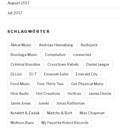
August 2017
Juli 2017
SCHLAGWÖRTER
Akbal Music
Andreas Henneberg
Audiojack
Bondage Music
Compilation
connected
Criminal Bassline
Crosstown Rebels
Daniel Jaeger
Dj Lion
DJ T
Emanuel Satie
Emerald City
Food Music
Four Thirty Two
Get Physical Music
Hive Audio
Hot Creations
Hottrax
James Dexter
Jamie Jones
Joeski
Jonas Rathsman
Kotelett & Zadak
Matchy & Bott
Max Chapman
Mollono.Bass
My Favorite Robot Records