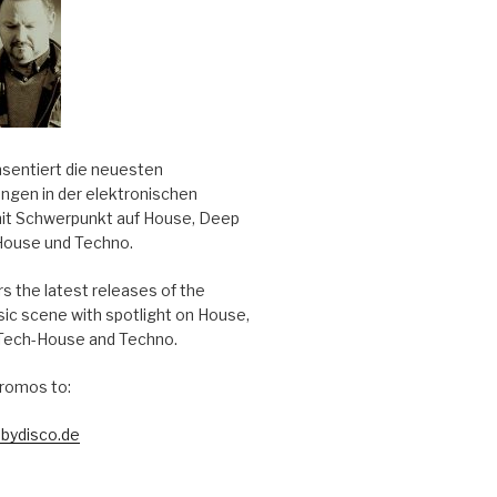
äsentiert die neuesten
ungen in der elektronischen
it Schwerpunkt auf House, Deep
House und Techno.
s the latest releases of the
sic scene with spotlight on House,
Tech-House and Techno.
romos to:
bydisco.de