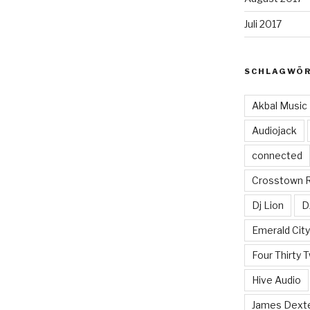
Juli 2017
SCHLAGWÖ
Akbal Music
Audiojack
connected
Crosstown 
Dj Lion
D
Emerald Cit
Four Thirty 
Hive Audio
James Dext