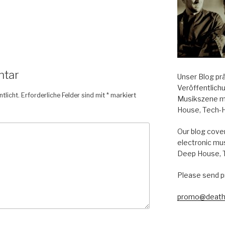
ntar
Unser Blog pr
Veröffentlich
tlicht.
Erforderliche Felder sind mit
*
markiert
Musikszene m
House, Tech-
Our blog cover
electronic mu
Deep House, 
Please send p
promo@death