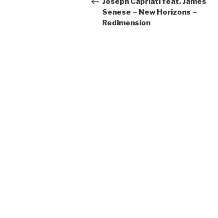
Joseph Capriati feat. James
Senese – New Horizons –
Redimension