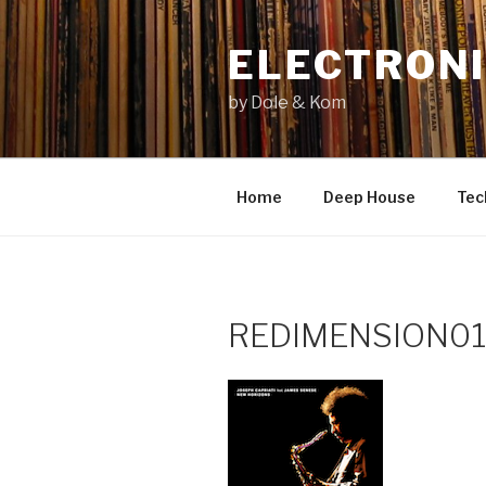
Zum
Inhalt
ELECTRONI
springen
by Dole & Kom
Home
Deep House
Tec
REDIMENSION012