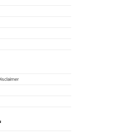
isclaimer
N