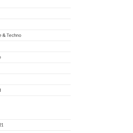
e & Techno
e
d
21