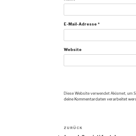
E-Mail-Adresse
*
Website
Diese Website verwendet Akismet, um S
deine Kommentardaten verarbeitet wer
Beitragsnavigation
ZURÜCK
Vorheriger
Beitrag