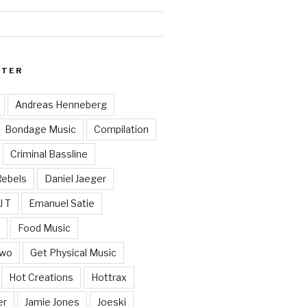
RTER
Andreas Henneberg
Bondage Music
Compilation
Criminal Bassline
Rebels
Daniel Jaeger
J T
Emanuel Satie
y
Food Music
Two
Get Physical Music
Hot Creations
Hottrax
er
Jamie Jones
Joeski