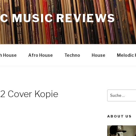
C MUSIC REVIEWS
h House
Afro House
Techno
House
Melodic 
 Cover Kopie
Suche
nach:
ABOUT US