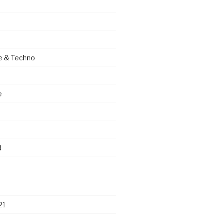
e & Techno
e
d
21