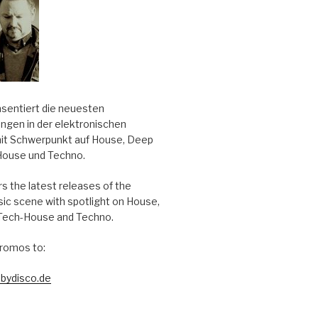
äsentiert die neuesten
ungen in der elektronischen
it Schwerpunkt auf House, Deep
House und Techno.
s the latest releases of the
sic scene with spotlight on House,
Tech-House and Techno.
romos to:
bydisco.de