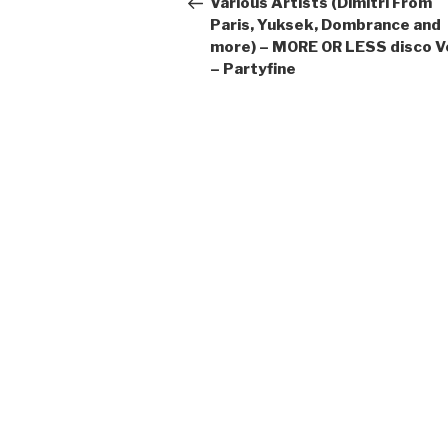
Various Artists (Dimitri From
Paris, Yuksek, Dombrance and
more) – MORE OR LESS disco Vo
– Partyfine