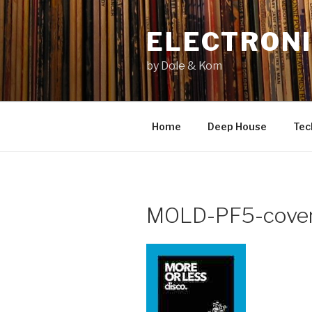
Zum
Inhalt
ELECTRONI
springen
by Dole & Kom
Home
Deep House
Tec
MOLD-PF5-cover