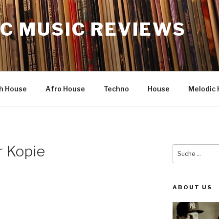
C MUSIC REVIEWS
h House
Afro House
Techno
House
Melodic 
 Kopie
Suche
nach:
ABOUT US