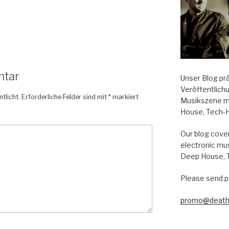
ntar
Unser Blog pr
Veröffentlich
tlicht.
Erforderliche Felder sind mit
*
markiert
Musikszene m
House, Tech-
Our blog cover
electronic mu
Deep House, 
Please send p
promo@death