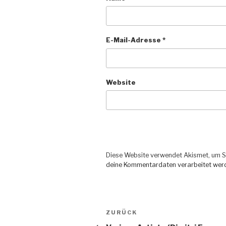
E-Mail-Adresse
*
Website
Diese Website verwendet Akismet, um S
deine Kommentardaten verarbeitet wer
Beitragsnavigation
ZURÜCK
Vorheriger
Beitrag