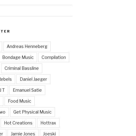
RTER
Andreas Henneberg
Bondage Music
Compilation
Criminal Bassline
Rebels
Daniel Jaeger
J T
Emanuel Satie
y
Food Music
Two
Get Physical Music
Hot Creations
Hottrax
er
Jamie Jones
Joeski