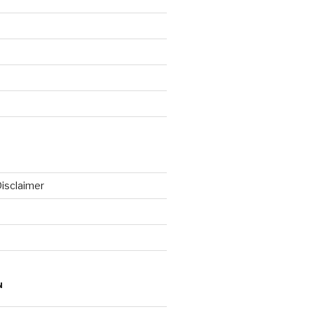
isclaimer
N