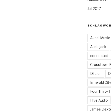
Juli 2017
SCHLAGWÖ
Akbal Music
Audiojack
connected
Crosstown 
Dj Lion
D
Emerald Cit
Four Thirty 
Hive Audio
James Dext