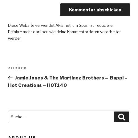
Diese Website verwendet Akismet, um Spam zu reduzieren.
Erfahre mehr darüber, wie deine Kommentardaten verarbeitet
werden
.
Beitragsnavigation
ZURÜCK
Vorheriger
Beitrag
Jamie Jones & The Martinez Brothers – Bappi –
Hot Creations – HOT140
Suche
Such
nach:
ABOUT US