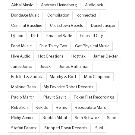
Akbal Music
Andreas Henneberg
Audiojack
Bondage Music
Compilation
connected
Criminal Bassline
Crosstown Rebels
Daniel Jaeger
Dj Lion
DJ T
Emanuel Satie
Emerald City
Food Music
Four Thirty Two
Get Physical Music
Hive Audio
Hot Creations
Hottrax
James Dexter
Jamie Jones
Joeski
Jonas Rathsman
Kotelett & Zadak
Matchy & Bott
Max Chapman
Mollono.Bass
My Favorite Robot Records
Paolo Martini
Play It Say It
Poker Flat Recordings
Rebellion
Rekids
Remix
Repopulate Mars
Richy Ahmed
Robbie Akbal
Seth Schwarz
Snoe
Stefan Braatz
Stripped Down Records
Suol