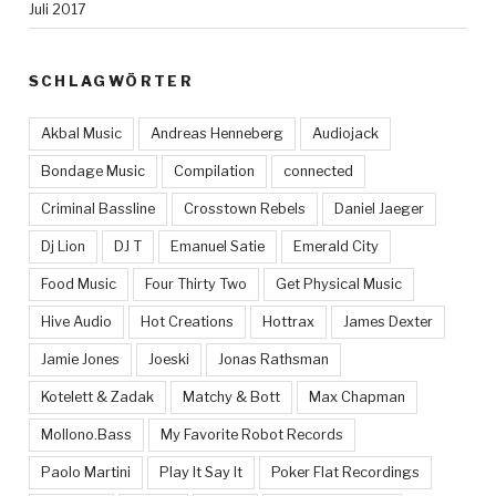
Juli 2017
SCHLAGWÖRTER
Akbal Music
Andreas Henneberg
Audiojack
Bondage Music
Compilation
connected
Criminal Bassline
Crosstown Rebels
Daniel Jaeger
Dj Lion
DJ T
Emanuel Satie
Emerald City
Food Music
Four Thirty Two
Get Physical Music
Hive Audio
Hot Creations
Hottrax
James Dexter
Jamie Jones
Joeski
Jonas Rathsman
Kotelett & Zadak
Matchy & Bott
Max Chapman
Mollono.Bass
My Favorite Robot Records
Paolo Martini
Play It Say It
Poker Flat Recordings