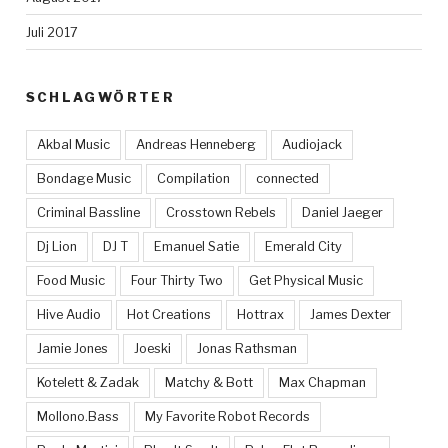
Juli 2017
SCHLAGWÖRTER
Akbal Music
Andreas Henneberg
Audiojack
Bondage Music
Compilation
connected
Criminal Bassline
Crosstown Rebels
Daniel Jaeger
Dj Lion
DJ T
Emanuel Satie
Emerald City
Food Music
Four Thirty Two
Get Physical Music
Hive Audio
Hot Creations
Hottrax
James Dexter
Jamie Jones
Joeski
Jonas Rathsman
Kotelett & Zadak
Matchy & Bott
Max Chapman
Mollono.Bass
My Favorite Robot Records