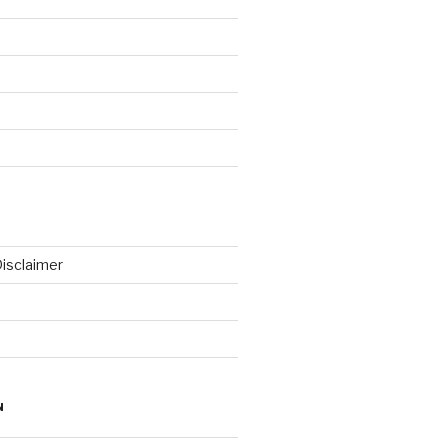
isclaimer
N