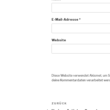
E-Mail-Adresse
*
Website
Diese Website verwendet Akismet, um S
deine Kommentardaten verarbeitet wer
Beitragsnavigation
ZURÜCK
Vorheriger
Beitrag