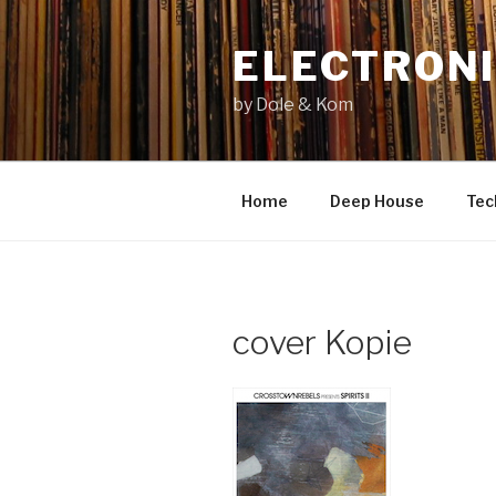
Zum
Inhalt
ELECTRONI
springen
by Dole & Kom
Home
Deep House
Tec
cover Kopie