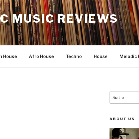
C MUSIC REVIEWS
h House
Afro House
Techno
House
Melodic 
Suche
nach:
ABOUT US