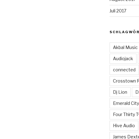
Juli 2017
SCHLAGWÖ
Akbal Music
Audiojack
connected
Crosstown 
Dj Lion
D
Emerald Cit
Four Thirty 
Hive Audio
James Dext