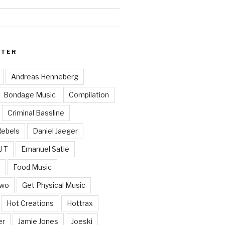
RTER
Andreas Henneberg
Bondage Music
Compilation
Criminal Bassline
Rebels
Daniel Jaeger
J T
Emanuel Satie
y
Food Music
Two
Get Physical Music
Hot Creations
Hottrax
er
Jamie Jones
Joeski