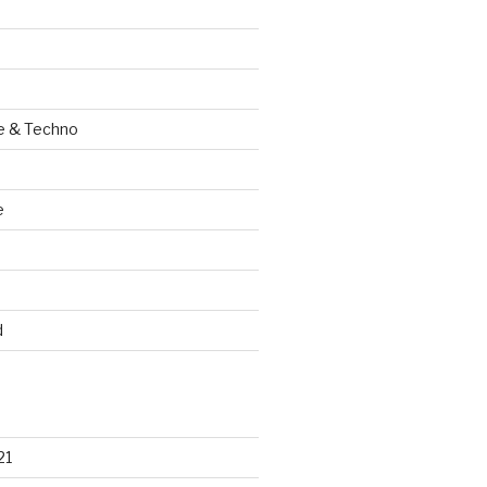
e & Techno
e
d
21