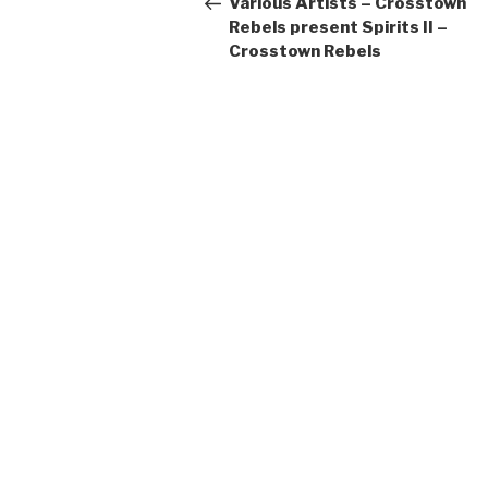
Various Artists – Crosstown
Rebels present Spirits II –
Crosstown Rebels