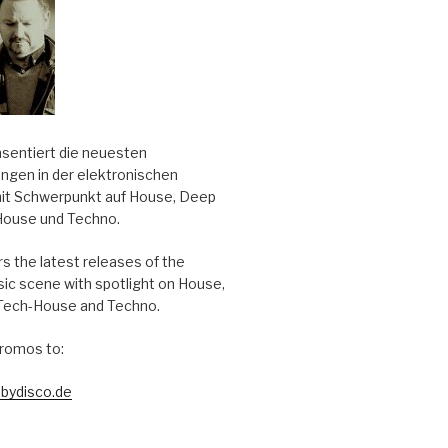
äsentiert die neuesten
ungen in der elektronischen
it Schwerpunkt auf House, Deep
House und Techno.
s the latest releases of the
sic scene with spotlight on House,
Tech-House and Techno.
romos to:
bydisco.de