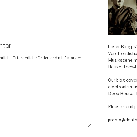
ntar
Unser Blog pr
Veröffentlich
tlicht.
Erforderliche Felder sind mit
*
markiert
Musikszene m
House, Tech-
Our blog cover
electronic mu
Deep House, 
Please send p
promo@death