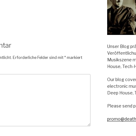
ntar
Unser Blog pr
Veröffentlich
tlicht.
Erforderliche Felder sind mit
*
markiert
Musikszene m
House, Tech-
Our blog cover
electronic mu
Deep House, 
Please send p
promo@death