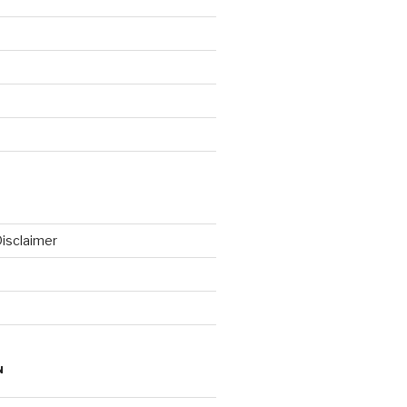
isclaimer
N