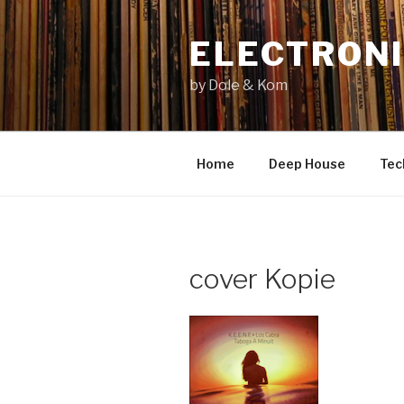
Zum
Inhalt
ELECTRONI
springen
by Dole & Kom
Home
Deep House
Tec
cover Kopie