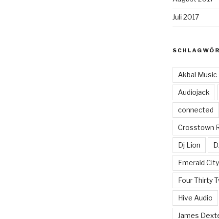
Juli 2017
SCHLAGWÖ
Akbal Music
Audiojack
connected
Crosstown 
Dj Lion
D
Emerald Cit
Four Thirty 
Hive Audio
James Dext