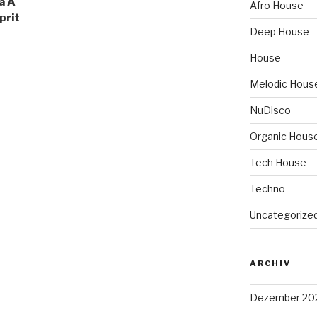
a À
Afro House
prit
Deep House
House
Melodic Hous
NuDisco
Organic Hous
Tech House
Techno
Uncategorize
ARCHIV
Dezember 20