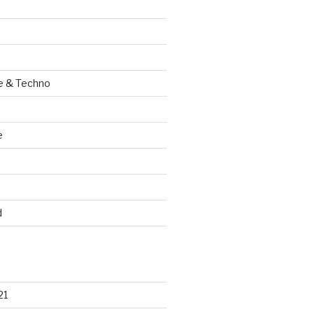
e & Techno
e
d
21