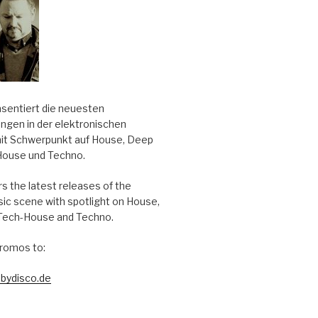
äsentiert die neuesten
ungen in der elektronischen
it Schwerpunkt auf House, Deep
House und Techno.
s the latest releases of the
sic scene with spotlight on House,
Tech-House and Techno.
romos to:
bydisco.de