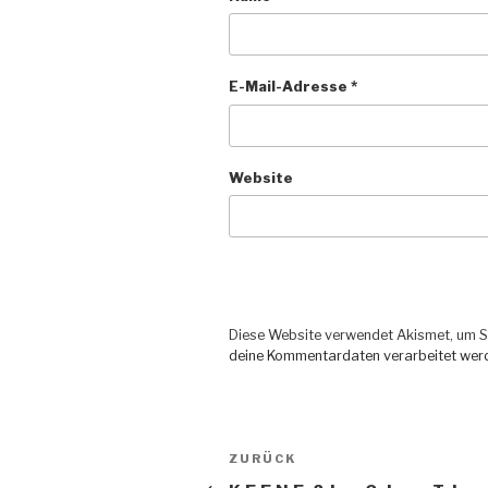
E-Mail-Adresse
*
Website
Diese Website verwendet Akismet, um S
deine Kommentardaten verarbeitet wer
Beitragsnavigation
ZURÜCK
Vorheriger
Beitrag