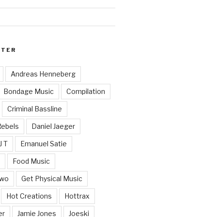
RTER
Andreas Henneberg
Bondage Music
Compilation
Criminal Bassline
Rebels
Daniel Jaeger
J T
Emanuel Satie
y
Food Music
Two
Get Physical Music
Hot Creations
Hottrax
er
Jamie Jones
Joeski