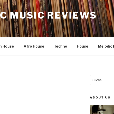
C MUSIC REVIEWS
h House
Afro House
Techno
House
Melodic 
Suche
nach:
ABOUT US