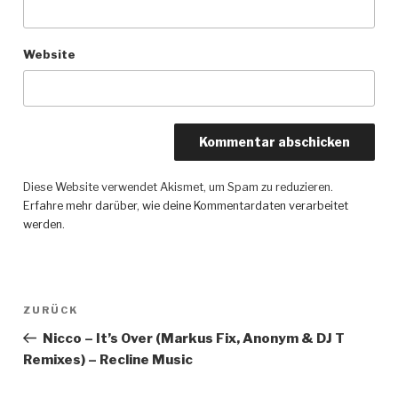
Website
Diese Website verwendet Akismet, um Spam zu reduzieren.
Erfahre mehr darüber, wie deine Kommentardaten verarbeitet
werden
.
Beitragsnavigation
ZURÜCK
Vorheriger
Beitrag
Nicco – It’s Over (Markus Fix, Anonym & DJ T
Remixes) – Recline Music