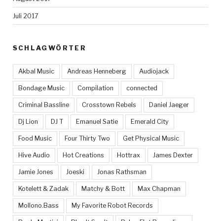
Juli 2017
SCHLAGWÖRTER
Akbal Music
Andreas Henneberg
Audiojack
Bondage Music
Compilation
connected
Criminal Bassline
Crosstown Rebels
Daniel Jaeger
Dj Lion
DJ T
Emanuel Satie
Emerald City
Food Music
Four Thirty Two
Get Physical Music
Hive Audio
Hot Creations
Hottrax
James Dexter
Jamie Jones
Joeski
Jonas Rathsman
Kotelett & Zadak
Matchy & Bott
Max Chapman
Mollono.Bass
My Favorite Robot Records