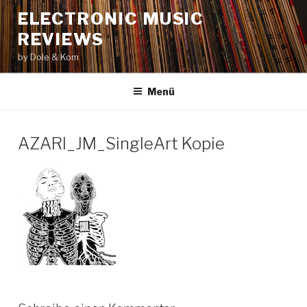
Zum
ELECTRONIC MUSIC
Inhalt
REVIEWS
springen
by Dole & Kom
Menü
AZARI_JM_SingleArt Kopie