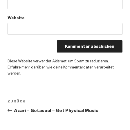
Website
Diese Website verwendet Akismet, um Spam zu reduzieren.
Erfahre mehr darüber, wie deine Kommentardaten verarbeitet
werden
.
Beitragsnavigation
ZURÜCK
Vorheriger
Beitrag
Azari – Gotasoul – Get Physical Music