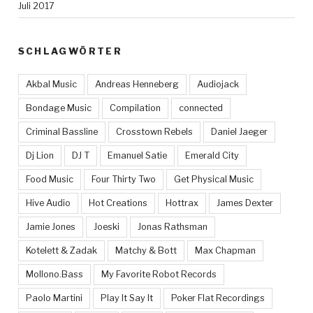
Juli 2017
SCHLAGWÖRTER
Akbal Music
Andreas Henneberg
Audiojack
Bondage Music
Compilation
connected
Criminal Bassline
Crosstown Rebels
Daniel Jaeger
Dj Lion
DJ T
Emanuel Satie
Emerald City
Food Music
Four Thirty Two
Get Physical Music
Hive Audio
Hot Creations
Hottrax
James Dexter
Jamie Jones
Joeski
Jonas Rathsman
Kotelett & Zadak
Matchy & Bott
Max Chapman
Mollono.Bass
My Favorite Robot Records
Paolo Martini
Play It Say It
Poker Flat Recordings