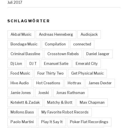
Juli 2017
SCHLAGWÖRTER
Akbal Music
Andreas Henneberg
Audiojack
Bondage Music
Compilation
connected
Criminal Bassline
Crosstown Rebels
Daniel Jaeger
Dj Lion
DJ T
Emanuel Satie
Emerald City
Food Music
Four Thirty Two
Get Physical Music
Hive Audio
Hot Creations
Hottrax
James Dexter
Jamie Jones
Joeski
Jonas Rathsman
Kotelett & Zadak
Matchy & Bott
Max Chapman
Mollono.Bass
My Favorite Robot Records
Paolo Martini
Play It Say It
Poker Flat Recordings