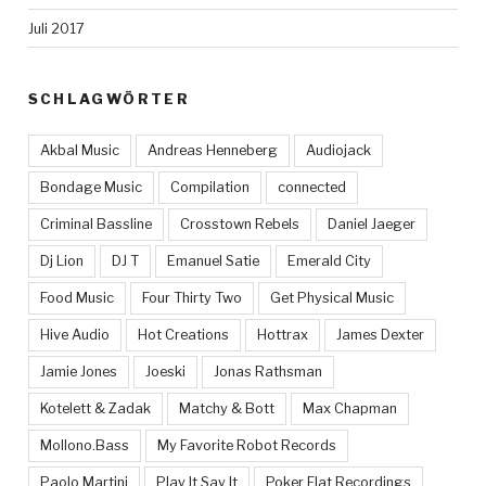
Juli 2017
SCHLAGWÖRTER
Akbal Music
Andreas Henneberg
Audiojack
Bondage Music
Compilation
connected
Criminal Bassline
Crosstown Rebels
Daniel Jaeger
Dj Lion
DJ T
Emanuel Satie
Emerald City
Food Music
Four Thirty Two
Get Physical Music
Hive Audio
Hot Creations
Hottrax
James Dexter
Jamie Jones
Joeski
Jonas Rathsman
Kotelett & Zadak
Matchy & Bott
Max Chapman
Mollono.Bass
My Favorite Robot Records
Paolo Martini
Play It Say It
Poker Flat Recordings