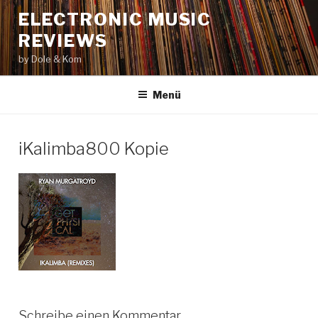
Zum
ELECTRONIC MUSIC
Inhalt
REVIEWS
springen
by Dole & Kom
Menü
iKalimba800 Kopie
Schreibe einen Kommentar