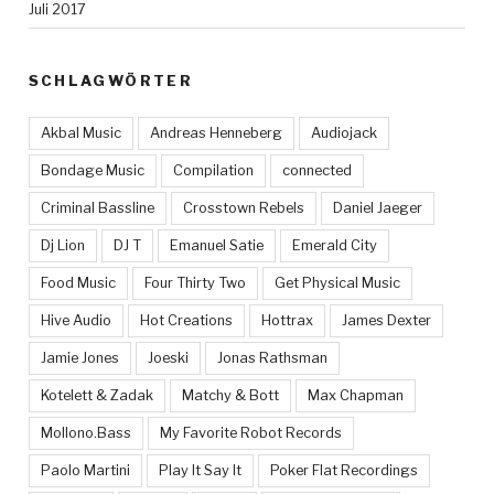
Juli 2017
SCHLAGWÖRTER
Akbal Music
Andreas Henneberg
Audiojack
Bondage Music
Compilation
connected
Criminal Bassline
Crosstown Rebels
Daniel Jaeger
Dj Lion
DJ T
Emanuel Satie
Emerald City
Food Music
Four Thirty Two
Get Physical Music
Hive Audio
Hot Creations
Hottrax
James Dexter
Jamie Jones
Joeski
Jonas Rathsman
Kotelett & Zadak
Matchy & Bott
Max Chapman
Mollono.Bass
My Favorite Robot Records
Paolo Martini
Play It Say It
Poker Flat Recordings