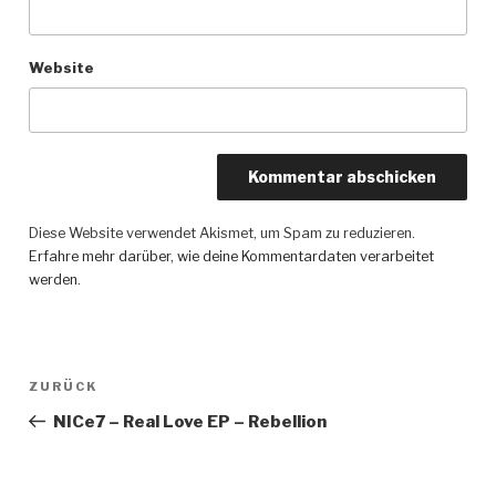
Website
Diese Website verwendet Akismet, um Spam zu reduzieren.
Erfahre mehr darüber, wie deine Kommentardaten verarbeitet
werden
.
Beitragsnavigation
ZURÜCK
Vorheriger
Beitrag
NICe7 – Real Love EP – Rebellion