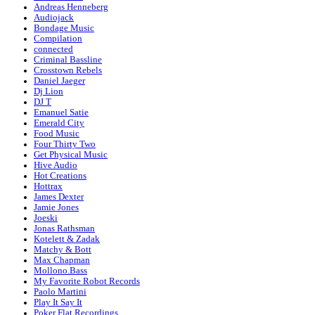
Andreas Henneberg
Audiojack
Bondage Music
Compilation
connected
Criminal Bassline
Crosstown Rebels
Daniel Jaeger
Dj Lion
DJ T
Emanuel Satie
Emerald City
Food Music
Four Thirty Two
Get Physical Music
Hive Audio
Hot Creations
Hottrax
James Dexter
Jamie Jones
Joeski
Jonas Rathsman
Kotelett & Zadak
Matchy & Bott
Max Chapman
Mollono.Bass
My Favorite Robot Records
Paolo Martini
Play It Say It
Poker Flat Recordings