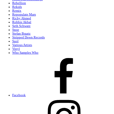
Rebellion
Rekids
Remix
Repopulate Mars
Richy Ahmed
Robbie Akbal
Seth Schwarz
Snoe
Stefan Braatz
Stripped Down Records
Suol
Various Artists
Vinyl
Who Samples Who
Facebook