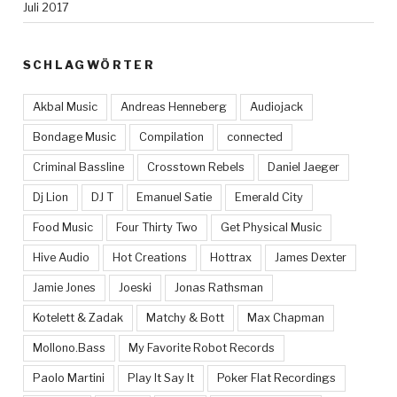
Juli 2017
SCHLAGWÖRTER
Akbal Music
Andreas Henneberg
Audiojack
Bondage Music
Compilation
connected
Criminal Bassline
Crosstown Rebels
Daniel Jaeger
Dj Lion
DJ T
Emanuel Satie
Emerald City
Food Music
Four Thirty Two
Get Physical Music
Hive Audio
Hot Creations
Hottrax
James Dexter
Jamie Jones
Joeski
Jonas Rathsman
Kotelett & Zadak
Matchy & Bott
Max Chapman
Mollono.Bass
My Favorite Robot Records
Paolo Martini
Play It Say It
Poker Flat Recordings