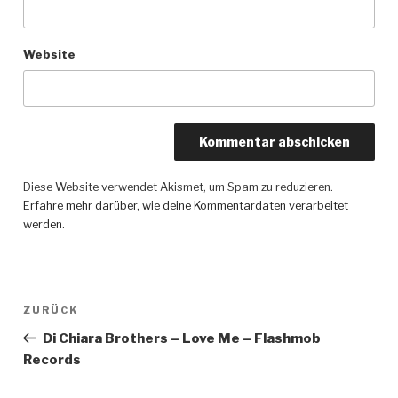
Website
Diese Website verwendet Akismet, um Spam zu reduzieren.
Erfahre mehr darüber, wie deine Kommentardaten verarbeitet
werden
.
Beitragsnavigation
ZURÜCK
Vorheriger
Beitrag
Di Chiara Brothers – Love Me – Flashmob
Records