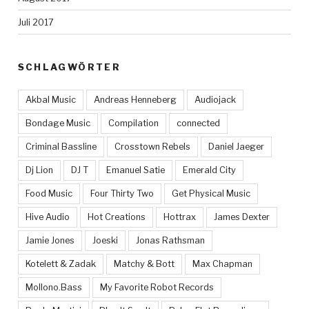
Juli 2017
SCHLAGWÖRTER
Akbal Music
Andreas Henneberg
Audiojack
Bondage Music
Compilation
connected
Criminal Bassline
Crosstown Rebels
Daniel Jaeger
Dj Lion
DJ T
Emanuel Satie
Emerald City
Food Music
Four Thirty Two
Get Physical Music
Hive Audio
Hot Creations
Hottrax
James Dexter
Jamie Jones
Joeski
Jonas Rathsman
Kotelett & Zadak
Matchy & Bott
Max Chapman
Mollono.Bass
My Favorite Robot Records